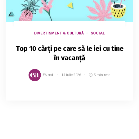
DIVERTISMENT & CULTURĂ
SOCIAL
Top 10 cărţi pe care să le iei cu tine
în vacanţă
EA.md
14 iulie 2026
5 min read
Fie că e vorba de mare, munte sau grădina
bunicii, timpul liber este cel mai plăcut dacă îl
petreci cu o carte bună. Așa că nu uita să îți pui
în bagaj ceva de citit. Cei de la Ele...