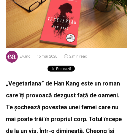
EA.md
15 mai 2020
2 min read
„Vegetariana” de Han Kang este un roman
care îți provoacă dezgust față de oameni.
Te șochează povestea unei femei care nu
mai poate trăi în propriul corp. Totul începe
de la un vis. Într-o dimineață, Cheong își