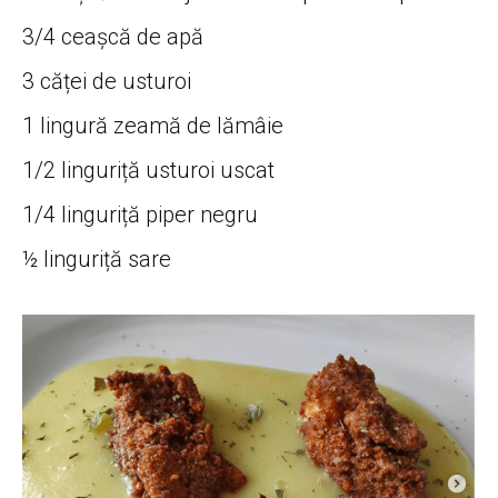
3/4 ceașcă de apă
3 căței de usturoi
1 lingură zeamă de lămâie
1/2 linguriță usturoi uscat
1/4 linguriță piper negru
½ linguriță sare