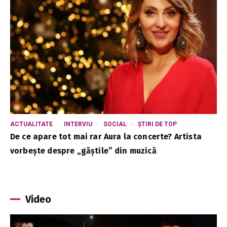
ACTUALITATE
INTERVIU
SOCIAL
ȘTIRI DE TOP
De ce apare tot mai rar Aura la concerte? Artista
vorbește despre „găștile” din muzică
Video