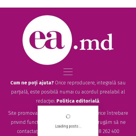
Cum ne poți ajuta?
Orice reproducere, integrală sau
parțială, este posibilă numai cu acordul prealabil al
redacției.
Politica editorială
.
Site promovat de
seolitte.com
. Pentru orice întrebare
privind funcționarea site-ului EA.md, vă rugăm să ne
Loading posts...
contactați la
sales@ea.md
sau +373 78 262 400