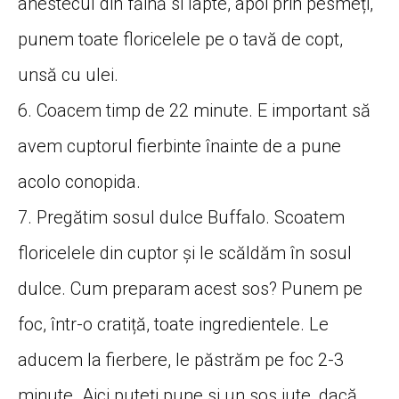
anestecul din făină si lapte, apoi prin pesmeți,
punem toate floricelele pe o tavă de copt,
unsă cu ulei.
6. Coacem timp de 22 minute. E important să
avem cuptorul fierbinte înainte de a pune
acolo conopida.
7. Pregătim sosul dulce Buffalo. Scoatem
floricelele din cuptor și le scăldăm în sosul
dulce. Cum preparam acest sos? Punem pe
foc, într-o cratiță, toate ingredientele. Le
aducem la fierbere, le păstrăm pe foc 2-3
minute. Aici puteți pune si un sos iute, dacă