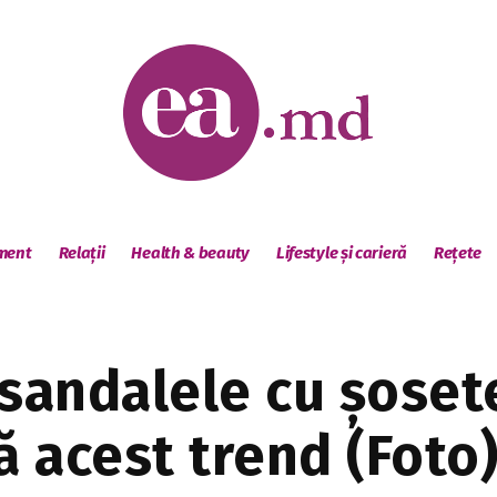
sment
Relații
Health & beauty
Lifestyle și carieră
Rețete
i sandalele cu șose
 acest trend (Foto