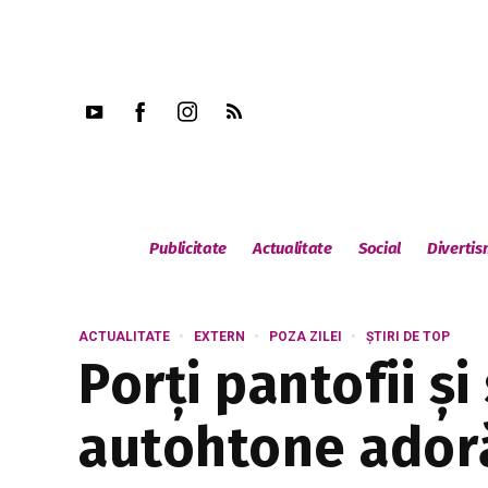
Publicitate
Actualitate
Social
Diverti
ACTUALITATE
EXTERN
POZA ZILEI
ȘTIRI DE TOP
Porți pantofii ș
autohtone adoră