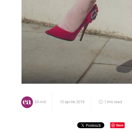
EA.md
10 aprilie 2019
1 min read
Save