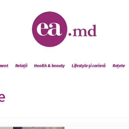
sment
Relații
Health & beauty
Lifestyle și carieră
Rețete
e