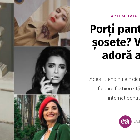
ACTUALITATE
Porți pant
șosete? 
adoră a
Acest trend nu e nici
fiecare fashionistă
internet pentr
EA