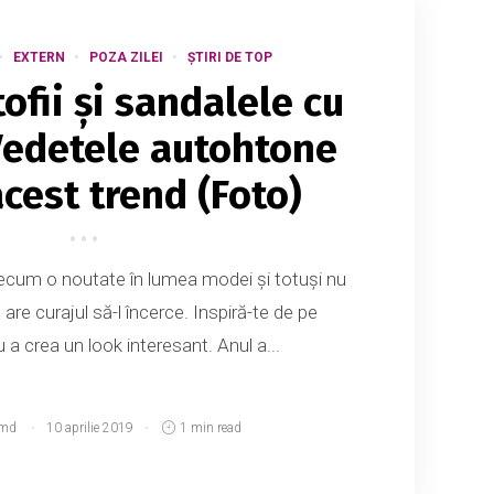
EXTERN
POZA ZILEI
ȘTIRI DE TOP
ofii și sandalele cu
Vedetele autohtone
cest trend (Foto)
decum o noutate în lumea modei și totuși nu
 are curajul să-l încerce. Inspiră-te de pe
u a crea un look interesant. Anul a...
.md
10 aprilie 2019
1 min read