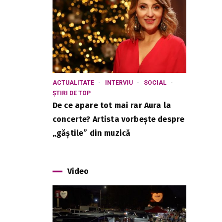
ACTUALITATE
INTERVIU
SOCIAL
ȘTIRI DE TOP
De ce apare tot mai rar Aura la
concerte? Artista vorbește despre
„găștile” din muzică
Video