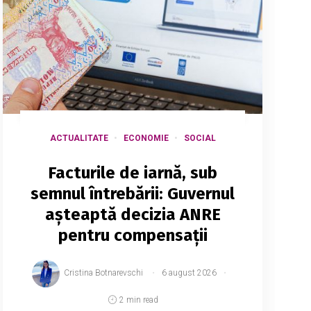
ACTUALITATE
ECONOMIE
SOCIAL
Facturile de iarnă, sub
semnul întrebării: Guvernul
așteaptă decizia ANRE
pentru compensații
Cristina Botnarevschi
6 august 2026
2 min read