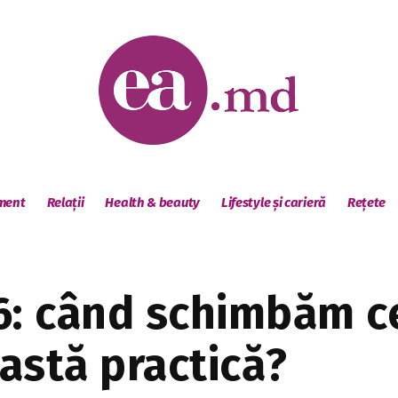
sment
Relații
Health & beauty
Lifestyle și carieră
Rețete
6: când schimbăm ce
astă practică?