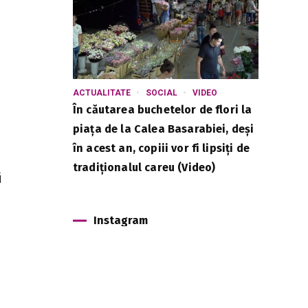
.
ACTUALITATE
SOCIAL
VIDEO
În căutarea buchetelor de flori la
piața de la Calea Basarabiei, deși
în acest an, copiii vor fi lipsiți de
tradiționalul careu (Video)
i
Instagram
e