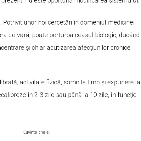
în prezent, nu este oportună modificarea sistemului.
 Potrivit unor noi cercetări în domeniul medicinei,
 ora de vară, poate perturba ceasul biologic, ducând
entrare și chiar acutizarea afecțiunilor cronice
brată, activitate fizică, somn la timp și expunere la
alibreze în 2-3 zile sau până la 10 zile, în funcție
Cuvinte cheie: