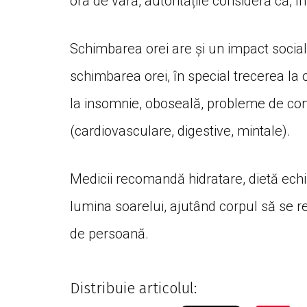
ora de vară, autoritățile consideră că, 
Schimbarea orei are și un impact social.
schimbarea orei, în special trecerea la
la insomnie, oboseală, probleme de conc
(cardiovasculare, digestive, mintale).
Medicii recomandă hidratare, dietă echili
lumina soarelui, ajutând corpul să se rec
de persoană.
Distribuie articolul: