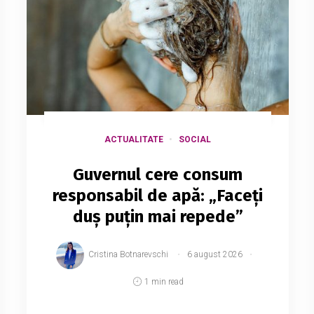
ACTUALITATE
SOCIAL
Guvernul cere consum
responsabil de apă: „Faceți
duș puțin mai repede”
Cristina Botnarevschi
6 august 2026
1 min read
Guvernul Republicii Moldova îi îndeamnă