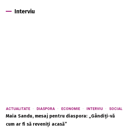
Interviu
ACTUALITATE
DIASPORA
ECONOMIE
INTERVIU
SOCIAL
Maia Sandu, mesaj pentru diaspora: „Gândiți-vă
cum ar fi să reveniți acasă”