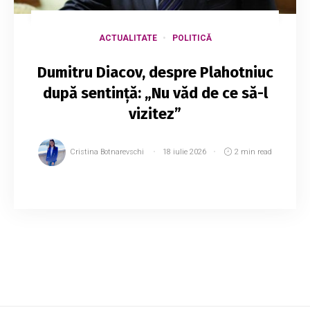
ACTUALITATE
POLITICĂ
Dumitru Diacov, despre Plahotniuc
după sentință: „Nu văd de ce să-l
vizitez”
Cristina Botnarevschi
18 iulie 2026
2 min read
Fostul președinte al Partidului Democrat din
Moldova, Dumitru Diacov, susține că nu l-a
vizitat pe Vladimir Plahotniuc după reținerea
acestuia, revenirea în Republica Moldova, proc...