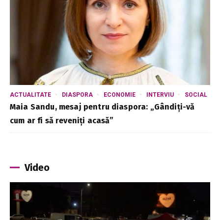
ACTUALITATE
DIASPORA
ECONOMIE
INTERVIU
SOCIAL
Maia Sandu, mesaj pentru diaspora: „Gândiți-vă
cum ar fi să reveniți acasă”
Video