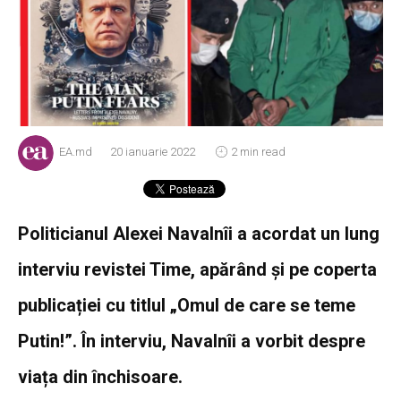
EA.md
20 ianuarie 2022
2 min read
Politicianul Alexei Navalnîi a acordat un lung
interviu revistei Time, apărând și pe coperta
publicației cu titlul „Omul de care se teme
Putin!”. În interviu, Navalnîi a vorbit despre
viața din închisoare.