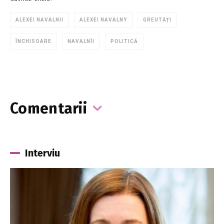
ALEXEI NAVALNII
ALEXEI NAVALNY
GREUTĂȚI
ÎNCHISOARE
NAVALNÎI
POLITICĂ
Comentarii
Interviu