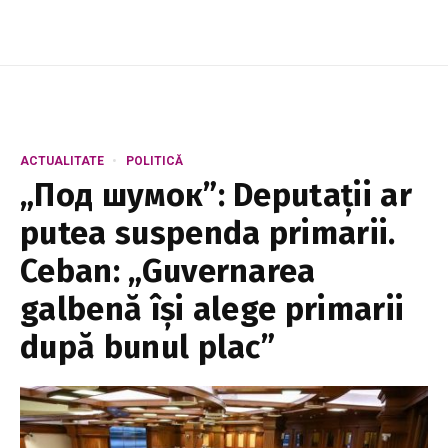
ACTUALITATE
POLITICĂ
„Под шумок”: Deputații ar
putea suspenda primarii.
Ceban: „Guvernarea
galbenă își alege primarii
după bunul plac”