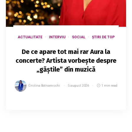
ACTUALITATE
INTERVIU
SOCIAL
ȘTIRI DE TOP
De ce apare tot mai rar Aura la
concerte? Artista vorbește despre
„găștile” din muzică
Cristina Botnarevschi
5 august 2026
1 min read
Nemulțumirile par să crească în rândul „gărzii
vechi” de artiști autohtoni. Unii interpreți susțin
că sunt invitați tot mai rar la evenimente
organizate de instituțiile statului și...