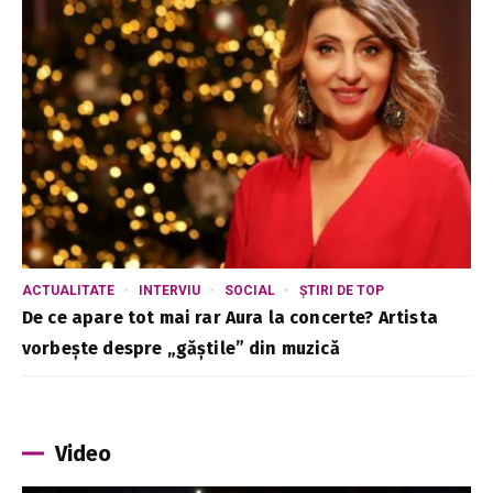
ACTUALITATE
INTERVIU
SOCIAL
ȘTIRI DE TOP
De ce apare tot mai rar Aura la concerte? Artista
vorbește despre „găștile” din muzică
Video