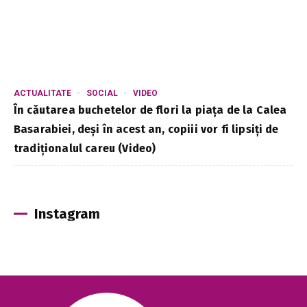
ACTUALITATE
SOCIAL
VIDEO
În căutarea buchetelor de flori la piața de la Calea
Basarabiei, deși în acest an, copiii vor fi lipsiți de
tradiționalul careu (Video)
Instagram