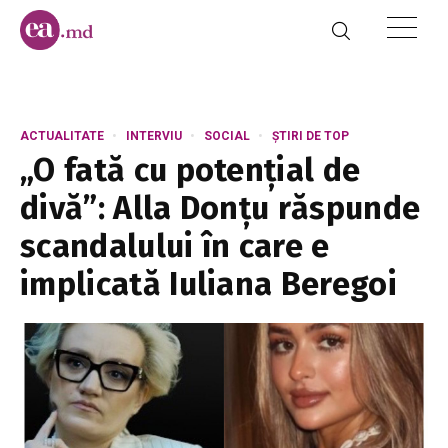
ACTUALITATE
INTERVIU
SOCIAL
ȘTIRI DE TOP
„O fată cu potențial de
divă”: Alla Donțu răspunde
scandalului în care e
implicată Iuliana Beregoi