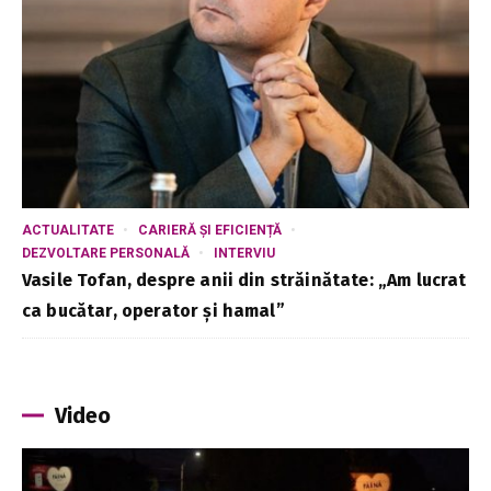
ACTUALITATE
CARIERĂ ȘI EFICIENȚĂ
DEZVOLTARE PERSONALĂ
INTERVIU
Vasile Tofan, despre anii din străinătate: „Am lucrat
ca bucătar, operator și hamal”
Video