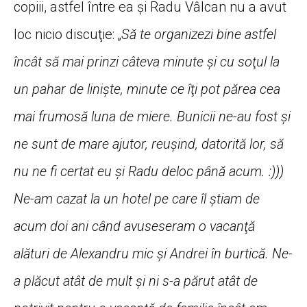
copiii, astfel între ea şi Radu Vâlcan nu a avut
loc nicio discuţie: „
Să te organizezi bine astfel
încât să mai prinzi câteva minute şi cu soţul la
un pahar de linişte, minute ce îţi pot părea cea
mai frumosă luna de miere. Bunicii ne-au fost şi
ne sunt de mare ajutor, reuşind, datorită lor, să
nu ne fi certat eu şi Radu deloc până acum. :)))
Ne-am cazat la un hotel pe care îl ştiam de
acum doi ani când avuseseram o vacanţă
alături de Alexandru mic şi Andrei în burtică. Ne-
a plăcut atât de mult şi ni s-a părut atât de