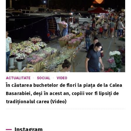
ACTUALITATE
SOCIAL
VIDEO
În căutarea buchetelor de flori la piața de la Calea
Basarabiei, deși în acest an, copiii vor fi lipsiți de
tradiționalul careu (Video)
Instagram