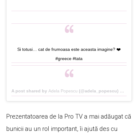
Si totusi… cat de frumoasa este aceasta imagine? ❤️
#greece #tata
A post shared by
Adela Popescu
(@adela_popescu) on
Aug 5
Prezentatoarea de la Pro TV a mai adăugat că
bunicii au un rol important, îi ajută des cu