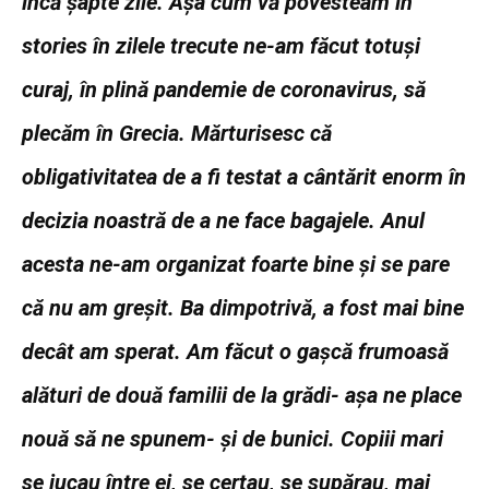
încă şapte zile. Aşa cum vă povesteam în
stories în zilele trecute ne-am făcut totuşi
curaj, în plină pandemie de coronavirus, să
plecăm în Grecia. Mărturisesc că
obligativitatea de a fi testat a cântărit enorm în
decizia noastră de a ne face bagajele. Anul
acesta ne-am organizat foarte bine şi se pare
că nu am greşit. Ba dimpotrivă, a fost mai bine
decât am sperat. Am făcut o gaşcă frumoasă
alături de două familii de la grădi- aşa ne place
nouă să ne spunem- şi de bunici. Copiii mari
se jucau între ei, se certau, se supărau, mai