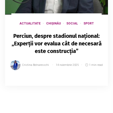
ACTUALITATE
CHIȘINĂU
SOCIAL
SPORT
Perciun, despre stadionul național:
„Experții vor evalua cât de necesară
este construcția”
Cristina Botnarevschi
14 noiembrie 2025
1 min read
Ministrul Educației și Cercetării, Dan Perciun, a
declarat că proiectul construirii unui nou
stadion național rămâne în continuare pe
agenda guvernamentală. Mai mult a...