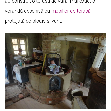
au construit o terasă de vară, mai exact o
verandă deschisă cu
mobilier de terasă
,
protejată de ploaie și vânt.