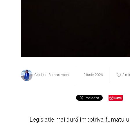
Cristina Botnarevschi
2 iunie 2026
2 mi
Save
Legislație mai dură împotriva fumatului