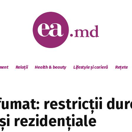
sment
Relații
Health & beauty
Lifestyle și carieră
Rețete
umat: restricții dur
și rezidențiale