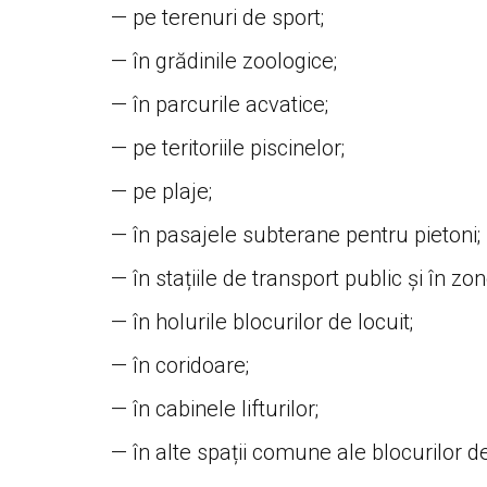
— pe terenuri de sport;
— în grădinile zoologice;
— în parcurile acvatice;
— pe teritoriile piscinelor;
— pe plaje;
— în pasajele subterane pentru pietoni;
— în stațiile de transport public și în z
— în holurile blocurilor de locuit;
— în coridoare;
— în cabinele lifturilor;
— în alte spații comune ale blocurilor d