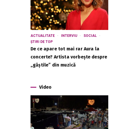
ACTUALITATE
INTERVIU
SOCIAL
ȘTIRI DE TOP
De ce apare tot mai rar Aura la
concerte? Artista vorbește despre
„găștile” din muzică
Video