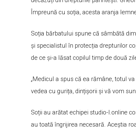
decăzuți din drepturile părintești. Gheor
Împreună cu soția, acesta aranja lemnel
Soția bărbatului spune că sâmbătă dimine
și specialistul în protecția drepturilor co
de ce și-a lăsat copilul timp de două zile
„Medicul a spus că ea rămâne, totul va 
vedea cu gurița, dințișorii și vă vom sun
Soții au arătat echipei studio-l.online co
au toată îngrijirea necesară. Aceștia roag