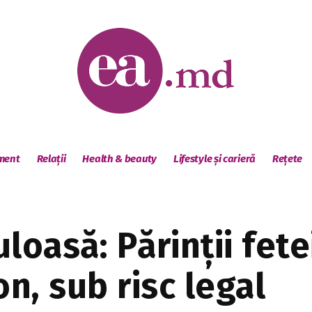
sment
Relații
Health & beauty
Lifestyle și carieră
Rețete
loasă: Părinții fete
on, sub risc legal