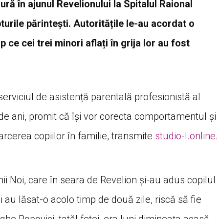
gură în ajunul Revelionului la Spitalul Raional
turile părintești. Autoritățile le-au acordat o
ce cei trei minori aflați în grija lor au fost
 serviciul de asistență parentală profesionistă al
6 de ani, promit că își vor corecta comportamentul și
oarcerea copiilor în familie, transmite
studio-l.online
.
enii Noi, care în seara de Revelion și-au adus copilul
și au lăsat-o acolo timp de două zile, riscă să fie