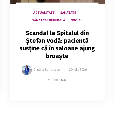
ACTUALITATE
SĂNĂTATE
SĂNĂTATE GENERALĂ
SOCIAL
Scandal la Spitalul din
Ștefan Vodă: pacientă
susține că în saloane ajung
broaște
Cristina Botnarevschi
29 iulie 2026
1 min read
O femeie internată împreună cu copilul în
Secția de Boli Infecțioase a Spitalului
Raional Ștefan Vodă a sesizat condiții