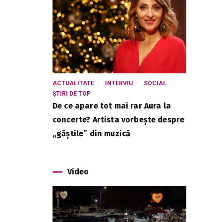
ACTUALITATE
INTERVIU
SOCIAL
ȘTIRI DE TOP
De ce apare tot mai rar Aura la
concerte? Artista vorbește despre
„găștile” din muzică
Video