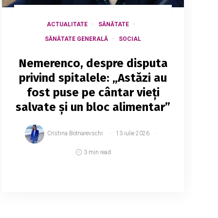
ACTUALITATE
SĂNĂTATE
SĂNĂTATE GENERALĂ
SOCIAL
Nemerenco, despre disputa
privind spitalele: „Astăzi au
fost puse pe cântar vieți
salvate și un bloc alimentar”
Cristina Botnarevschi
13 iulie 2026
3 min read
Fosta ministră a Sănătății, Ala
Nemerenco, a venit cu o reacție publică
după controversele apărute în jurul