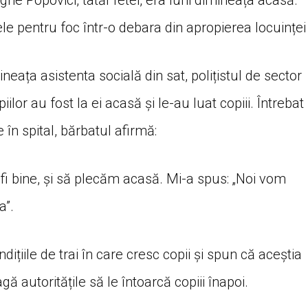
ghe Popovici, tatăl fetei, era luni dimineața acasă.
e pentru foc într-o debara din apropierea locuinței
ața asistenta socială din sat, polițistul de sector
piilor au fost la ei acasă și le-au luat copiii. Întrebat
 în spital, bărbatul afirmă:
fi bine, și să plecăm acasă. Mi-a spus: „Noi vom
a”.
ndițiile de trai în care cresc copii și spun că aceștia
ă autoritățile să le întoarcă copiii înapoi.