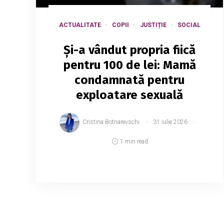
ACTUALITATE
COPII
JUSTIȚIE
SOCIAL
Și-a vândut propria fiică
pentru 100 de lei: Mamă
condamnată pentru
exploatare sexuală
Cristina Botnarevschi
31 iulie 2026
1 min read
Un bărbat de 69 de ani a fost condamnat
la 12 ani de închisoare pentru acte cu
caracter sexual comise fără
consimțământul victimei, iar o femeie de