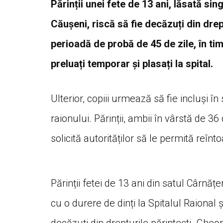
Părinții unei fete de 13 ani, lăsată sin
Căușeni, riscă să fie decăzuți din drep
perioadă de probă de 45 de zile, în timp 
preluați temporar și plasați la spital.
Ulterior, copiii urmează să fie incluși în
raionului. Părinții, ambii în vârstă de 3
solicită autorităților să le permită reînt
Părinții fetei de 13 ani din satul Cârnăț
cu o durere de dinți la Spitalul Raional 