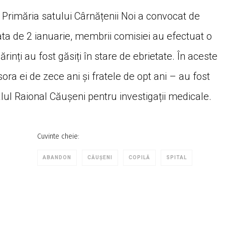
rimăria satului Cârnățenii Noi a convocat de
ata de 2 ianuarie, membrii comisiei au efectuat o
ărinți au fost găsiți în stare de ebrietate. În aceste
 sora ei de zece ani și fratele de opt ani – au fost
italul Raional Căușeni pentru investigații medicale.
Cuvinte cheie:
ABANDON
CĂUȘENI
COPILĂ
SPITAL