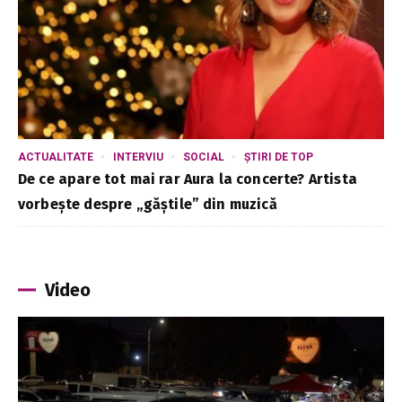
ACTUALITATE
INTERVIU
SOCIAL
ȘTIRI DE TOP
De ce apare tot mai rar Aura la concerte? Artista
vorbește despre „găștile” din muzică
Video