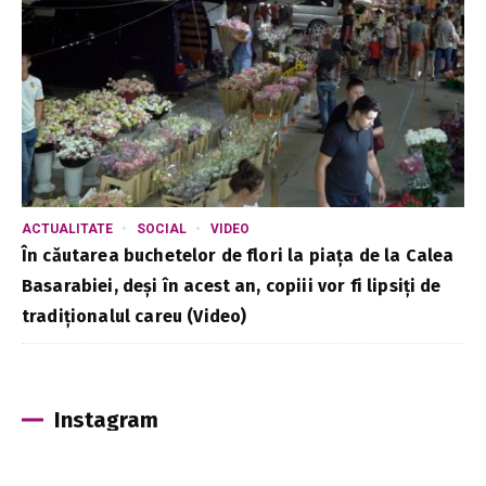
ACTUALITATE
SOCIAL
VIDEO
În căutarea buchetelor de flori la piața de la Calea
Basarabiei, deși în acest an, copiii vor fi lipsiți de
tradiționalul careu (Video)
Instagram