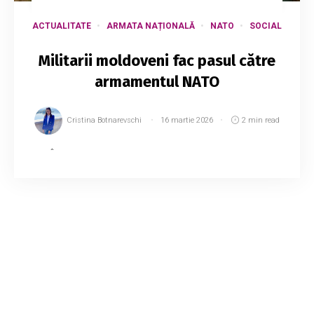
ACTUALITATE
ARMATA NAȚIONALĂ
NATO
SOCIAL
Militarii moldoveni fac pasul către
armamentul NATO
Cristina Botnarevschi
16 martie 2026
2 min read
În 2025, Ministerul Apărării al Republicii
Moldova a pus accent pe modernizarea
echipamentelor militare și pe creșterea
protecției sociale pentru personal. Un total
de...