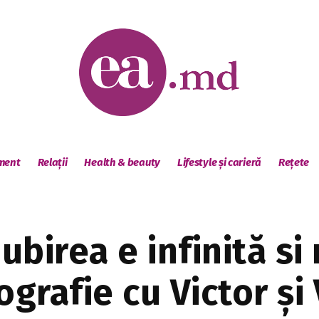
sment
Relații
Health & beauty
Lifestyle și carieră
Rețete
Iubirea e infinită si
tografie cu Victor și