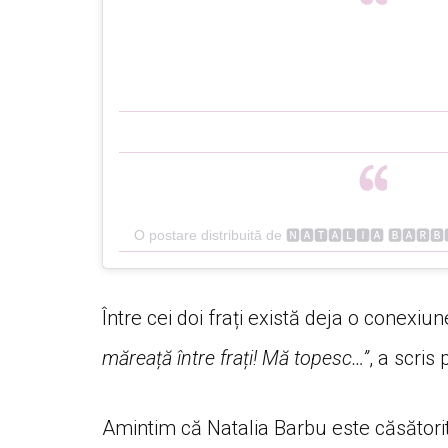
O postare distribuită de 🅽🅰🆃🅰🅻🅸🅰 🅱🅰🆁🅱
Între cei doi frați există deja o conexiu
măreață între frați! Mă topesc…”
, a scri
Amintim că Natalia Barbu este căsători