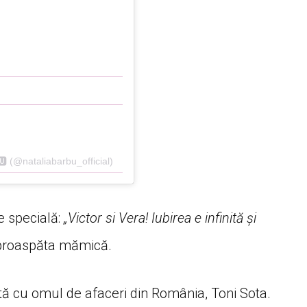
 (@nataliabarbu_official)
ne specială:
„Victor si Vera! Iubirea e infinită și
s proaspăta mămică.
tă cu omul de afaceri din România, Toni Sota.