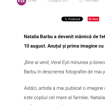
EA.md
13 august 2021
1 min read
Save
Natalia Barbu a devenit mămică de fet
10 august. Anuțul și prima imagine cu 
„
Bine ai venit, Vera! Ești minunea și bin
Barbu în descrierea fotografiei de mai j
Astăzi, artista a mai publicat o imagine
este copilul cel mare al familiei. Natalia