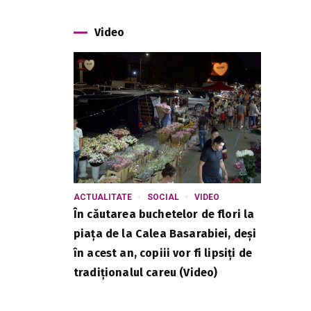
Video
ACTUALITATE
SOCIAL
VIDEO
În căutarea buchetelor de flori la
piața de la Calea Basarabiei, deși
în acest an, copiii vor fi lipsiți de
tradiționalul careu (Video)