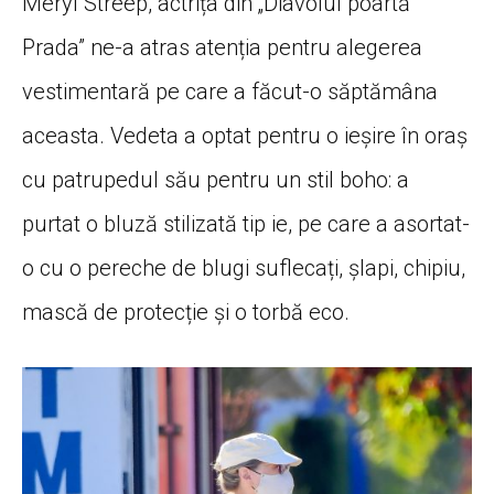
Meryl Streep, actrița din „Diavolul poartă
Prada” ne-a atras atenția pentru alegerea
vestimentară pe care a făcut-o săptămâna
aceasta. Vedeta a optat pentru o ieșire în oraș
cu patrupedul său pentru un stil boho: a
purtat o bluză stilizată tip ie, pe care a asortat-
o cu o pereche de blugi suflecați, șlapi, chipiu,
mască de protecție și o torbă eco.