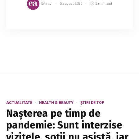
EA.md
5 august 2026
3 min read
Negrul este fascinant și sobru deopotrivă și
multe persoane sunt de părere că nu poți da
greș la niciun eveniment dacă alegi această
culoare. De altfel, ținutele negre din cap până...
ACTUALITATE
HEALTH & BEAUTY
ȘTIRI DE TOP
Nașterea pe timp de
pandemie: Sunt interzise
vizitele, soții nu asistă, iar