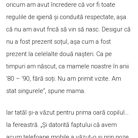
oricum am avut încredere că vor fi toate
regulile de igienă și conduită respectate, așa
că nu am avut frică să vin să nasc. Desigur că
nu a fost prezent soțul, așa cum a fost
prezent la celelalte două nașteri. Ca pe
timpuri am născut, ca mamele noastre în anii
’80 – ’90, fără soți. Nu am primit vizite. Am
stat singurele”, spune mama.
Iar tatăl și-a văzut pentru prima oară copilul…
la fereastră. „Și datorită faptului că avem
acum telefoane mobile a văzut-o și prin poze