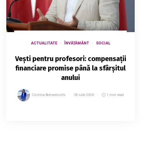
ACTUALITATE
ÎNVĂȚĂMÂNT
SOCIAL
Vești pentru profesori: compensații
financiare promise până la sfârșitul
anului
Cristina Botnarevschi
28 iulie 2026
1 min read
Guvernul urmează să prezinte în cel mult două
săptămâni forma finală a reformei salarizării, iar
cadrele didactice ar putea beneficia de