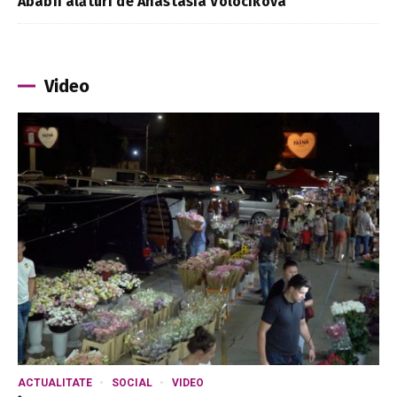
Ababii alături de Anastasia Volocikova
Video
ACTUALITATE
SOCIAL
VIDEO