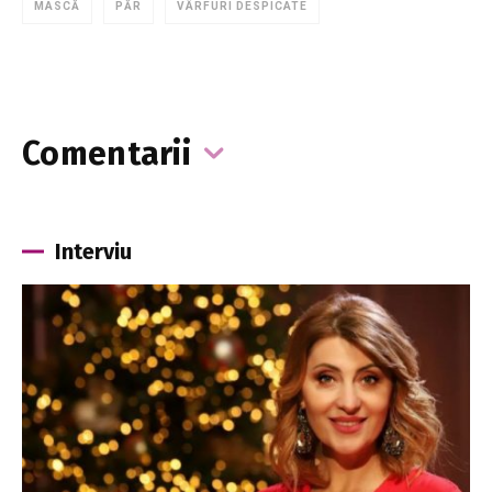
MASCĂ
PĂR
VÂRFURI DESPICATE
Comentarii
Interviu