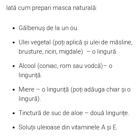
Iată cum prepari masca naturală:
Gălbenuș de la un ou.
Ulei vegetal (poți aplică și ulei de măsline,
brusture, ricin, migdale) – o lingură.
Alcool (coniac, rom sau vodcă)– o
linguriță.
Miere – o linguriță (poți adăuga chiar și o
lingură).
Tinctură de suc de aloe – două lingurițe.
Soluții uleioase din vitaminele A și E.