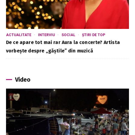
ACTUALITATE
INTERVIU
SOCIAL
ȘTIRI DE TOP
De ce apare tot mai rar Aura la concerte? Artista
vorbește despre „găștile” din muzică
Video