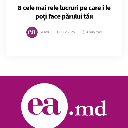
8 cele mai rele lucruri pe care i le
poți face părului tău
EA.md
11 iulie 2026
4 min read
Visezi la coafuri lungi, însă trebuie să-ți tunzi
părul des din cauza firelor despicate? Poate
faci constant unul sau mai multe dintre aceste
lucruri care practic îți distrug părul...