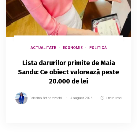
ACTUALITATE
ECONOMIE
POLITICĂ
Lista darurilor primite de Maia
Sandu: Ce obiect valorează peste
20.000 de lei
Cristina Botnarevschi
4 august 2026
1 min read
Aparatul Președintelui Republicii Moldova a
publicat Registrul cadourilor admisibile pentru
trimestrul II al anului 2026, care include toate