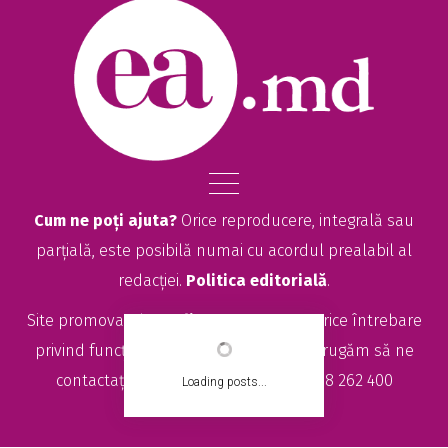
Cum ne poți ajuta?
Orice reproducere, integrală sau
parțială, este posibilă numai cu acordul prealabil al
redacției.
Politica editorială
.
Site promovat de
seolitte.com
. Pentru orice întrebare
privind funcționarea site-ului EA.md, vă rugăm să ne
contactați la
sales@ea.md
sau +373 78 262 400
Loading posts...