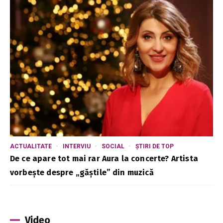
ACTUALITATE
INTERVIU
SOCIAL
ȘTIRI DE TOP
De ce apare tot mai rar Aura la concerte? Artista
vorbește despre „găștile” din muzică
Video