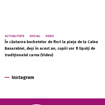
ACTUALITATE
SOCIAL
VIDEO
În căutarea buchetelor de flori la piața de la Calea
Basarabiei, deși în acest an, copiii vor fi lipsiți de
tradiționalul careu (Video)
Instagram