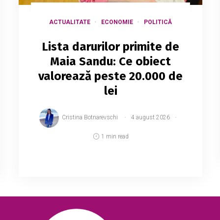
ACTUALITATE
ECONOMIE
POLITICĂ
Lista darurilor primite de
Maia Sandu: Ce obiect
valorează peste 20.000 de
lei
Cristina Botnarevschi
4 august 2026
1 min read
Aparatul Președintelui Republicii Moldova
a publicat Registrul cadourilor admisibile
pentru trimestrul II al anului 2026, care
include toate darurile protocolare primite