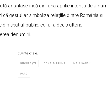
uță anunțase încă din luna aprilie intenția de a num
ă gestul ar simboliza relațiile dintre România și
 din spațiul public, edilul a decis ulterior
erea denumirii.
Cuvinte cheie:
BUCUREȘTI
DONALD TRUMP
MAIA SANDU
PARC