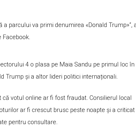
ă a parcului va primi denumirea «Donald Trump»”, 
pe Facebook.
Sectorului 4 o plasa pe Maia Sandu pe primul loc în
d Trump și a altor lideri politici internaționali.
că votul online ar fi fost fraudat. Consilierul local
urilor ar fi crescut brusc peste noapte și a criticat
zate pentru consultare.