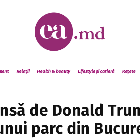
sment
Relații
Health & beauty
Lifestyle și carieră
Rețete
insă de Donald Trum
nui parc din Bucure