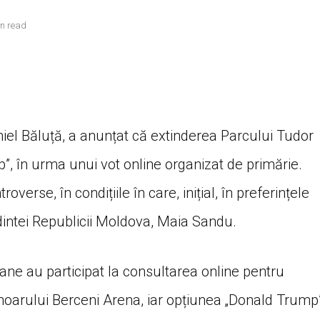
in read
niel Băluță, a anunțat că extinderea Parcului Tudor
, în urma unui vot online organizat de primărie.
verse, în condițiile în care, inițial, în preferințele
intei Republicii Moldova, Maia Sandu.
oane au participat la consultarea online pentru
inoarului Berceni Arena, iar opțiunea „Donald Trump