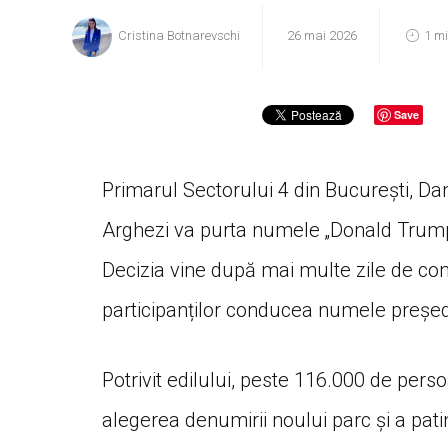
Cristina Botnarevschi
26 mai 2026
1 m
Save
Primarul Sectorului 4 din București, Da
Arghezi va purta numele „Donald Trump”
Decizia vine după mai multe zile de contro
participanților conducea numele președ
Potrivit edilului, peste 116.000 de pers
alegerea denumirii noului parc și a pat