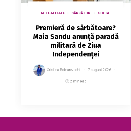
ACTUALITATE
SĂRBĂTORI
SOCIAL
Premieră de sărbătoare?
Maia Sandu anunță paradă
militară de Ziua
Independenței
Cristina Botnarevschi
7 august 2026
2 min read
Președinta Maia Sandu a anunțat că cei
35 de ani de la proclamarea
independenței Republicii Moldova vor fi
marcați printr-o paradă militară și un