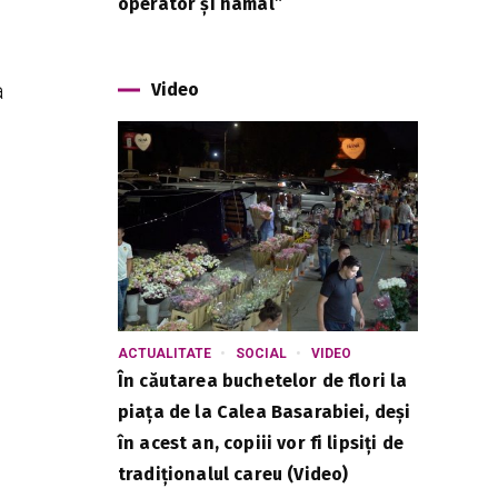
operator și hamal”
a
Video
ACTUALITATE
SOCIAL
VIDEO
În căutarea buchetelor de flori la
piața de la Calea Basarabiei, deși
în acest an, copiii vor fi lipsiți de
tradiționalul careu (Video)