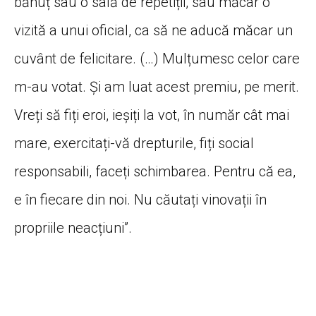
bănuț sau o sală de repetiții, sau măcar o
vizită a unui oficial, ca să ne aducă măcar un
cuvânt de felicitare. (…) Mulțumesc celor care
m-au votat. Și am luat acest premiu, pe merit.
Vreți să fiți eroi, ieșiți la vot, în număr cât mai
mare, exercitați-vă drepturile, fiți social
responsabili, faceți schimbarea. Pentru că ea,
e în fiecare din noi. Nu căutați vinovații în
propriile neacțiuni”.