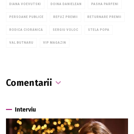
DIANA VOEVUTSKI
DOINA DANIELEAN
PASHA PARFENI
PERSOANE PUBLICE
REFUZ PREMII
RETURNARE PREMII
RODICA CIORĂNICĂ
SERGIU VOLOC
STELA POPA
VAL BUTNARU
VIP MAGAZIN
Comentarii
Interviu