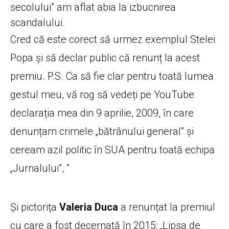
secolului” am aflat abia la izbucnirea
scandalului.
Cred că este corect să urmez exemplul Stelei
Popa și să declar public că renunț la acest
premiu. P.S. Ca să fie clar pentru toată lumea
gestul meu, vă rog să vedeți pe YouTube
declarația mea din 9 aprilie, 2009, în care
denunțam crimele „bătrânului general” și
ceream azil politic în SUA pentru toată echipa
„Jurnalului”, ”
Și pictorița
Vale
r
ia Duca
a renunțat la premiul
cu care a fost decernată în 2015: „Lipsa de