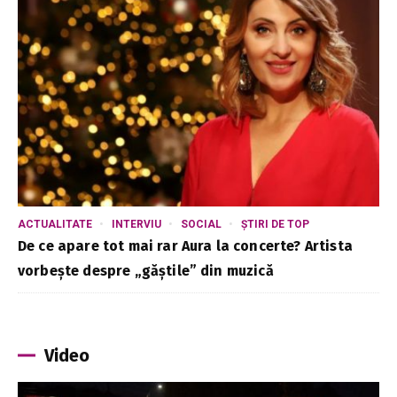
ACTUALITATE
INTERVIU
SOCIAL
ȘTIRI DE TOP
De ce apare tot mai rar Aura la concerte? Artista
vorbește despre „găștile” din muzică
Video