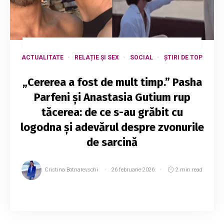
ACTUALITATE
RELAȚIE ȘI SEX
SOCIAL
ȘTIRI DE TOP
„Cererea a fost de mult timp.” Pasha
Parfeni și Anastasia Gutium rup
tăcerea: de ce s-au grăbit cu
logodna și adevărul despre zvonurile
de sarcină
Cristina Botnarevschi
26 februarie 2026
2 min read
Interpretul Pasha Parfeni și logodnica sa,
Anastasia Gutium, au împărtășit detalii