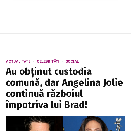
emoționante despre cererea în căsătorie.
Cuplul a mărturisit că aceasta a avut loc mult
înainte d...
ACTUALITATE
CELEBRITĂȚI
SOCIAL
Au obținut custodia
comună, dar Angelina Jolie
continuă războiul
împotriva lui Brad!