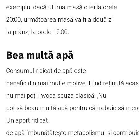
exemplu,
dacă
ultima
masă
o iei
la
orele
20:00,
următoarea
masă
va
fi
a
două
zi
la
prânz
, la orele 12:00.
Bea
multă
apă
Consumul ridicat de
apă
este
benefic
din
mai
multe
motive.
Fiind
reținută
acas
nu mai
poți
invoca
scuza
clasică
: „Nu
pot
să
beau
multă
apă
pentru
că
trebuie
să
mer
Un aport ridicat
de
apă
îmbunătățește
metabolismul
și
contribui