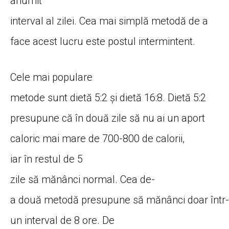
anumit
interval
al
zilei.
Cea
mai
simplă
metodă
de a
face acest lucru este postul intermintent.
Cele
mai
populare
metode
sunt
dietă
5:2
și
dietă
16:8.
Dietă
5:2
presupune
că
în
două
zile
să
nu
ai
un aport
caloric mai
mare
de 700-800 de calorii,
iar
în
restul de 5
zile
să
mănânci
normal.
Cea
de-
a
două
metodă
presupune
să
mănânci
doar
într
-
un interval de 8 ore. De