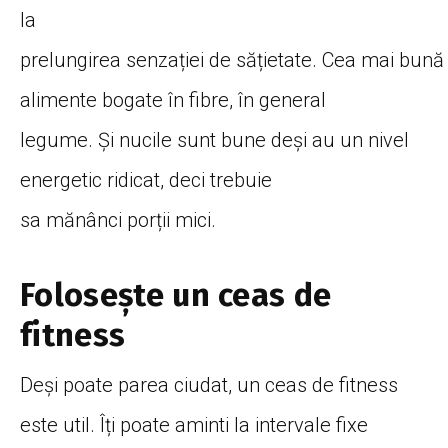
la
prelungirea
senzației
de
să
țietate
.
Cea
mai
bună
alimente bogate
în
fibre,
în
general
legume.
Și
nucile
sunt
bune
deși
au un nivel
energetic ridicat, deci trebuie
sa
mănânci
porții
mici.
Foloseș
te
un ceas de
fitness
Deși
poate
parea
ciudat, un ceas de fitness
este util.
Îți
poate aminti
la
intervale fixe