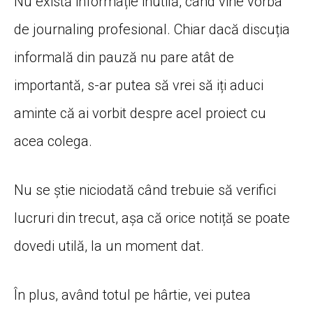
Nu
există
informație
inutilă
,
când
vine
vorba
de journaling profesional. Chiar
dacă
discuția
informală
din
pauză
nu
pare
atât
de
importantă
, s-ar
putea
să
vrei
să
iți
aduci
aminte
că
ai
vorbit despre acel proiect cu
acea
colega
.
Nu se
știe
niciodată
când
trebuie
să
verifici
lucruri din trecut,
așa
că
orice
notiță
se poate
dovedi
utilă
,
la
un moment dat.
În
plus
,
având
totul pe
hârtie
, vei
putea