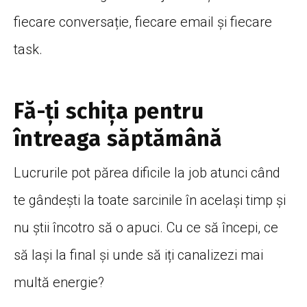
fiecare
conversație
, fiecare email
și
fiecare
task.
Fă-ți schița pentru
întreaga săptămână
Lucrurile pot
părea
dificile
la
job atunci
când
te
gândești
la
toate sarcinile
în
același
timp
și
nu
știi
încotro
să
o apuci. Cu ce
să
începi
, ce
să
lași
la
final
și
unde
să
iți
canalizezi
mai
multă
energie?