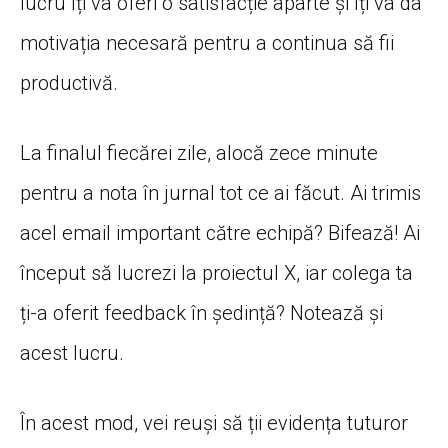
lucru
îți
va
oferi o
satisfacție
aparte
și
îți
va
da
motivația
necesară
pentru a
continua
să
fii
productivă
.
La
finalul
fiecărei
zile,
alocă
zece minute
pentru a
nota
în
jurnal tot ce
ai
făcut
.
Ai
trimis
acel email important
către
echipă
?
Bifează
!
Ai
început
să
lucrezi
la
proiectul X, iar
colega
ta
ți
-a oferit feedback
în
ședință
?
Notează
și
acest lucru.
În
acest mod, vei
reuși
să
ții
evidența
tuturor