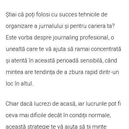
Știai
că
poți
folosi cu succes tehnicile de
organizare a jurnalului
și
pentru
cariera
ta
?
Este
vorba
despre journaling profesional, o
unealtă
care te
vă
ajuta
să
ramai
concentrată
și
atentă
în
această
perioadă
sensibilă
,
când
mintea
are
tendința
de a
zbura
rapid dintr-un
loc
în
altul.
Chiar
dacă
lucrezi de
acasă
, iar lucrurile pot fi
ceva
mai
dificile
decât
în
condiții
normale,
această
strategie te
vă
ajuta
să
ții
minte