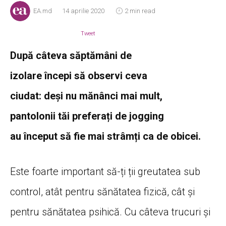
EA.md
14 aprilie 2020
2 min read
Tweet
După
câteva
săptămâni
de
izolare
începi
să
observi ceva
ciudat:
deși
nu
mănânci
mai
mult
,
pantolonii
tăi
preferați
de jogging
au
început
să
fie mai
strâmți
ca
de obicei.
Este foarte important să-ți ții greutatea sub
control, atât pentru sănătatea fizică, cât și
pentru sănătatea psihică. Cu câteva trucuri și