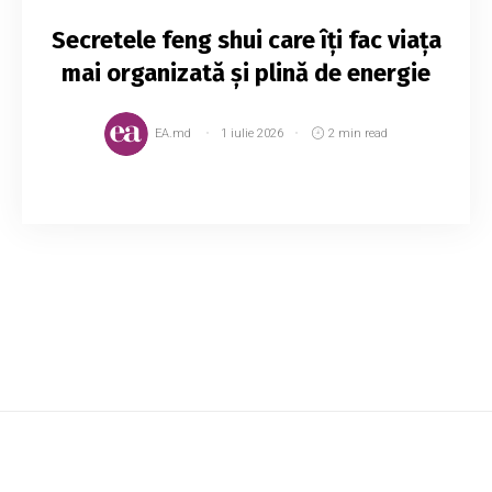
Secretele feng shui care îți fac viața
mai organizată și plină de energie
EA.md
1 iulie 2026
2 min read
Modul în care arată casa în care locuim se
reflectă și în viața noastră de zi cu zi, în
alegerile pe care le facem și în prosperitate.
Astfel, o casă dezorganizată arată de multe o...