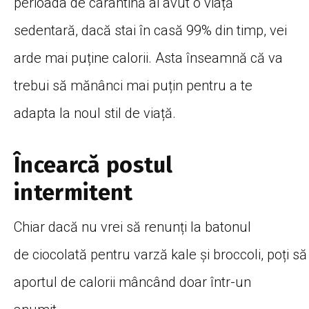
perioada de carantină ai avut o viață
sedentară, dacă stai în casă 99% din timp, vei
arde mai puține calorii. Asta înseamnă că va
trebui să mănânci mai puțin pentru a te
adapta la noul stil de viață.
Încearcă
postul
intermitent
Chiar
dacă
nu vrei
să
renunți
la
batonul
de
ciocolată
pentru
varză
kale
și
broccoli,
poți
să
aportul de calorii
mâncând
doar
într
-un