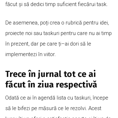
făcut
și
să
dedici
timp
suficient
fiecărui
task.
De asemenea,
poți
crea
o
rubrică
pentru idei,
proiecte noi
sau
taskuri pentru care nu
ai
timp
în
prezent, dar pe care
ți
–
ai
dori
să
le
implementezi
în
viitor.
Trece în jurnal tot ce ai
făcut în ziua respectivă
Odată
ce
ai
în
agendă
lista
cu taskuri,
începe
să
le bifezi pe
măsură
ce le rezolvi. Acest