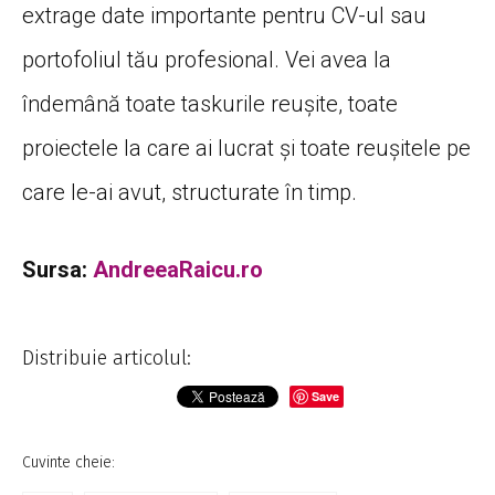
extrage date
importante
pentru CV-ul
sau
portofoliul
tău
profesional. Vei avea
la
îndemână
toate taskurile
reușite
, toate
proiectele
la
care
ai
lucrat
și
toate
reușitele
pe
care le-
ai
avut, structurate
în
timp
.
Sursa:
AndreeaRaicu.ro
Distribuie articolul:
Save
Cuvinte cheie: