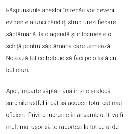
Răspunsurile
acestor
întrebări
vor deveni
evidente
atunci
când
îți
structurezi fiecare
săptămână
. Ia o
agendă
și
întocmește
o
schiță
pentru
săptămâna
care
urmează
.
Notează
tot ce trebuie
să
faci pe o
listă
cu
bulleturi.
Apoi,
împarte
săptămână
în
zile
și
alocă
sarcinile astfel
încât
să
acoperi totul
cât
mai
eficient. Privind lucrurile
în
ansamblu,
îți
va
fi
mult
mai
ușor
să
te raportezi
la
tot ce
ai
de