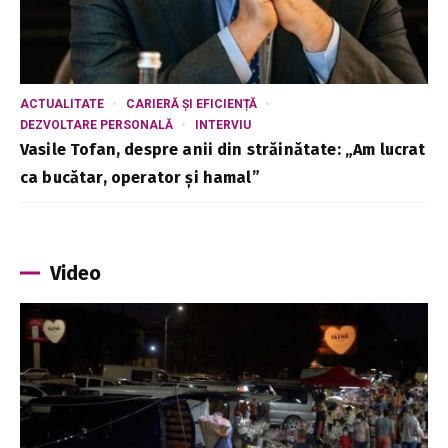
ACTUALITATE
CARIERĂ ȘI EFICIENȚĂ
DEZVOLTARE PERSONALĂ
INTERVIU
Vasile Tofan, despre anii din străinătate: „Am lucrat
ca bucătar, operator și hamal”
Video