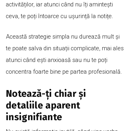
activităților
, iar atunci
când
nu
îți
amintești
ceva, te
poți
întoarce
cu
ușurință
la
notițe
.
Această
strategie
simpla
nu
durează
mult
și
te poate
salva
din
situații
complicate,
mai
ales
atunci
când
ești
anxioasă
sau
nu te
poți
concentra
foarte bine pe
partea
profesională
.
Notează-ți chiar și
detaliile aparent
insignifiante