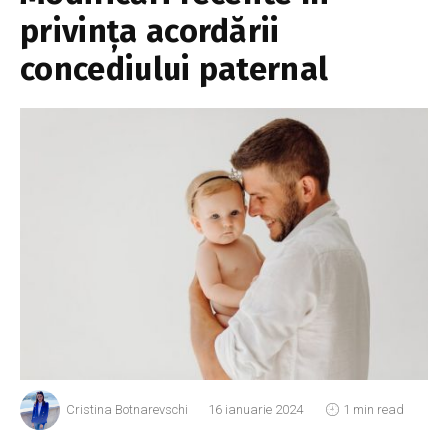
privința acordării
concediului paternal
Cristina Botnarevschi
16 ianuarie 2024
1 min read