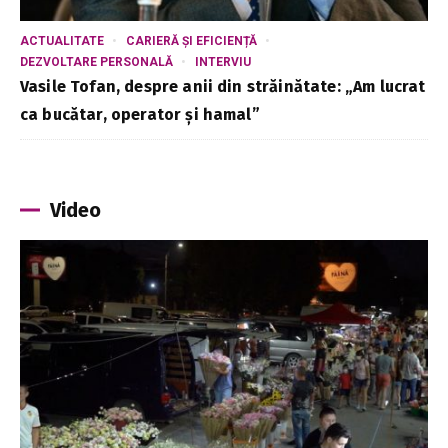
ACTUALITATE
CARIERĂ ȘI EFICIENȚĂ
DEZVOLTARE PERSONALĂ
INTERVIU
Vasile Tofan, despre anii din străinătate: „Am lucrat
ca bucătar, operator și hamal”
Video