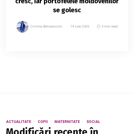
cresc, iar portofelele moldovenilor
se golesc
Cristina Botnarevschi
14 iulie 2026
3 min read
Viața devine tot mai scumpă în Republica
Moldova. Datele Biroului Național de Statistică
arată că prețurile au crescut în luna iunie cu
peste 6,5% față de aceeași perioadă a anului...
ACTUALITATE
COPII
MATERNITATE
SOCIAL
Modificări recente în