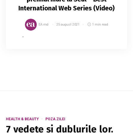
International Web Series (Video)
EA.md
25 august 2021
1 min read
Îndrăgitul mini serial despre profesorul
american sosit într-o localitate din Moldova
pentru a preda limba engleză, a luat premiul
mare la un important concurs din Seul. Haios ș...
HEALTH & BEAUTY
POZA ZILEI
7 vedete și dublurile lor.