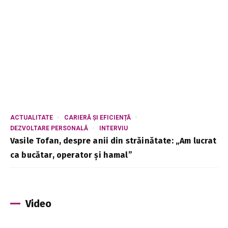
ACTUALITATE
CARIERĂ ȘI EFICIENȚĂ
DEZVOLTARE PERSONALĂ
INTERVIU
Vasile Tofan, despre anii din străinătate: „Am lucrat
ca bucătar, operator și hamal”
Video