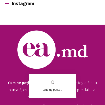
Instagram
Cum ne poți ajuta?
Orice reproducere, integrală sau
parțială, este posibilă numai cu acordul prealabil al
Loading posts...
redacției.
Politica editorială
.