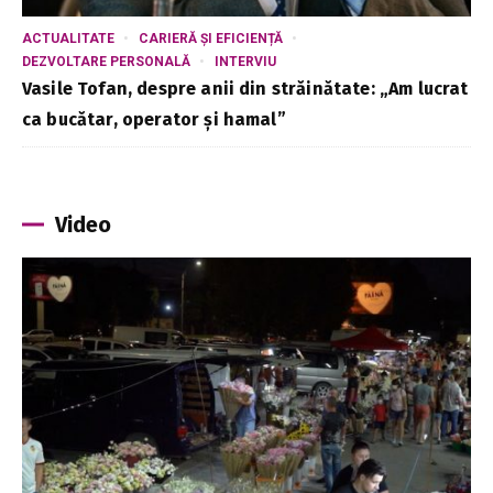
ACTUALITATE
CARIERĂ ȘI EFICIENȚĂ
DEZVOLTARE PERSONALĂ
INTERVIU
Vasile Tofan, despre anii din străinătate: „Am lucrat
ca bucătar, operator și hamal”
Video