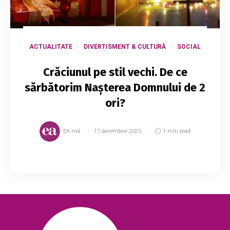
ACTUALITATE
DIVERTISMENT & CULTURĂ
SOCIAL
Crăciunul pe stil vechi. De ce
sărbătorim Naşterea Domnului de 2
ori?
EA.md
17 decembrie 2025
1 min read
Astăzi se marchează Crăciunul pe stil vechi.
Tradițional, creștinii merg la biserică, iar mai
apoi se adună împreună cu familia și prietenii la
masa de sărbătoare pentru a marca Na...