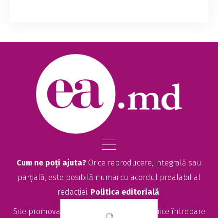
Sistemul de garanție-returnare a ambalajelor va
fi implementat în Republica Moldova din
ianuarie 2027, potrivit ministrului Mediului,
Gheorghe Hajder, care dă asigurări că
mecanism...
Cum ne poți ajuta?
Orice reproducere, integrală sau
parțială, este posibilă numai cu acordul prealabil al
redacției.
Politica editorială
.
Site promovat de
seolitte.com
. Pentru orice întrebare