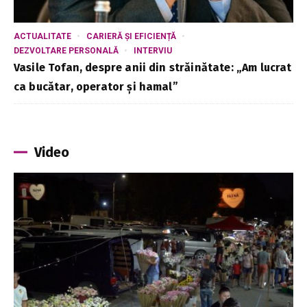
ACTUALITATE
CARIERĂ ȘI EFICIENȚĂ
DEZVOLTARE PERSONALĂ
INTERVIU
Vasile Tofan, despre anii din străinătate: „Am lucrat
ca bucătar, operator și hamal”
Video