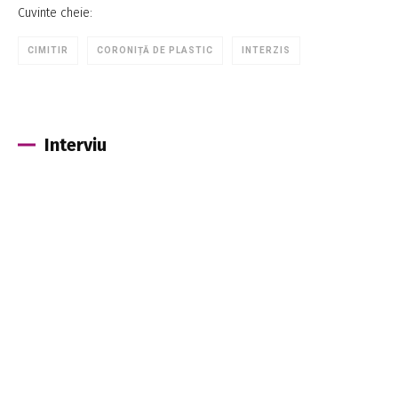
Cuvinte cheie:
CIMITIR
CORONIȚĂ DE PLASTIC
INTERZIS
Interviu