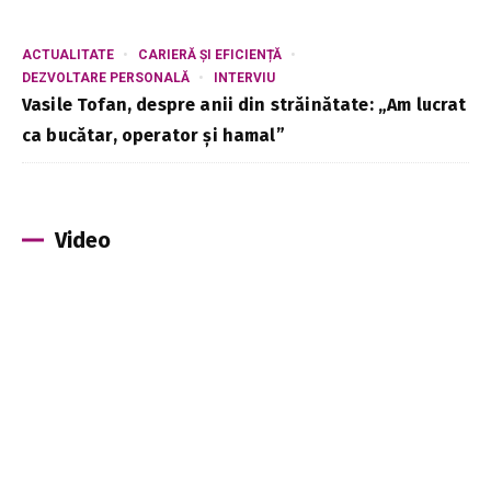
ACTUALITATE
CARIERĂ ȘI EFICIENȚĂ
DEZVOLTARE PERSONALĂ
INTERVIU
Vasile Tofan, despre anii din străinătate: „Am lucrat
ca bucătar, operator și hamal”
Video