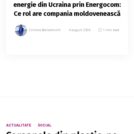
energie din Ucraina prin Energocom:
Ce rol are compania moldovenească
Cristina Botnarevschi
4 august 2026
1 min read
Compania românească Nuclearelectrica a
început să achiziționeze energie electrică din
Ucraina cu sprijinul companiei moldovenești
Energocom. Despre aceasta a anunțat luni chiar
Nuc...
ACTUALITATE
SOCIAL