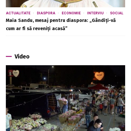
ACTUALITATE
DIASPORA
ECONOMIE
INTERVIU
SOCIAL
Maia Sandu, mesaj pentru diaspora: „Gândiți-vă
cum ar fi să reveniți acasă”
Video