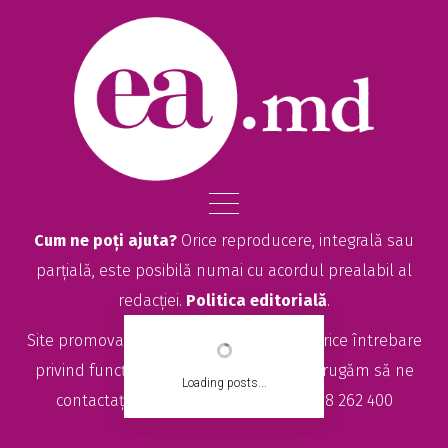
Cum ne poți ajuta?
Orice reproducere, integrală sau
parțială, este posibilă numai cu acordul prealabil al
redacției.
Politica editorială
.
Site promovat de
seolitte.com
. Pentru orice întrebare
privind funcționarea site-ului EA.md, vă rugăm să ne
Loading posts...
contactați la
sales@ea.md
sau +373 78 262 400