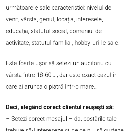
următoarele sale caracteristici: nivelul de
venit, vârsta, genul, locația, interesele,
educația, statutul social, domeniul de
activitate, statutul familial, hobby-uri-le sale.
Este foarte ușor să setezi un auditoriu cu
vârsta între 18-60…., dar este exact cazul în
care ai arunca o piatră într-o mare…
Deci, alegând corect clientul reușești să:
– Setezi corect mesajul – da, postările tale
trebuie să-l intereseze și, de ce nu, să curteze