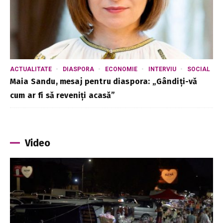
ACTUALITATE
DIASPORA
ECONOMIE
INTERVIU
SOCIAL
Maia Sandu, mesaj pentru diaspora: „Gândiți-vă
cum ar fi să reveniți acasă”
Video