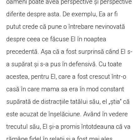
oameni poate avea perspective și perspective
diferite despre asta. De exemplu, Ea ar fi
putut crede că pune o întrebare nevinovată
despre ceea ce făcuse El în noaptea
precedentă. Așa că a fost surprinsă când El s-
a supărat și s-a pus în defensivă. Cu toate
acestea, pentru El, care a fost crescut într-o
casă în care mama sa era în mod constant
supărată de distracțiile tatălui său, el „știa” că
este acuzat de înșelăciune. Având în vedere
trecutul său, El și-a promis întotdeauna că va
rămâne fidel în relații și a fost mai ales