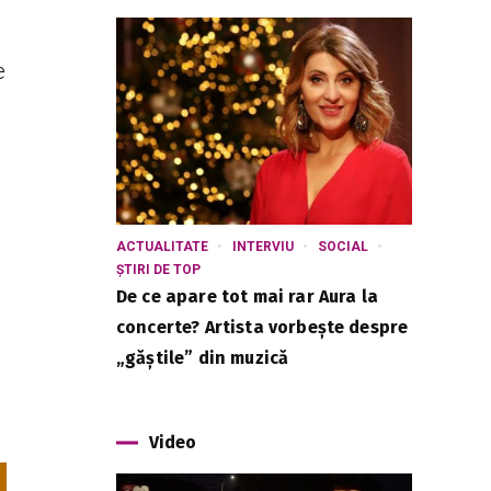
e
ACTUALITATE
INTERVIU
SOCIAL
ȘTIRI DE TOP
De ce apare tot mai rar Aura la
concerte? Artista vorbește despre
„găștile” din muzică
Video