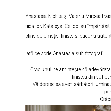
Anastasia Nichita și Valeriu Mircea trăi
fiica lor, Kataleya. Cei doi au împărtăș
pline de emoție, liniște și bucuria autent
Iată ce scrie Anastasia sub fotografii:
Crăciunul ne amintește că adevărata b
liniștea din suflet
Vă doresc să aveți sărbători luminate
pen
Crăci