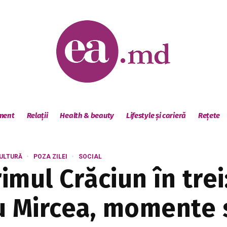
sment
Relații
Health & beauty
Lifestyle și carieră
Rețete
CULTURĂ
POZA ZILEI
SOCIAL
rimul Crăciun în tre
iu Mircea, momente 