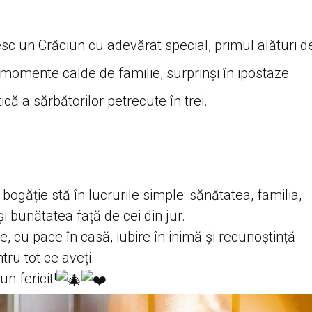
esc un Crăciun cu adevărat special, primul alături d
it momente calde de familie, surprinși în ipostaze
ică a sărbătorilor petrecute în trei.
ogăție stă în lucrurile simple: sănătatea, familia,
 și bunătatea față de cei din jur.
, cu pace în casă, iubire în inimă și recunoștință
tru tot ce aveți.
un fericit!