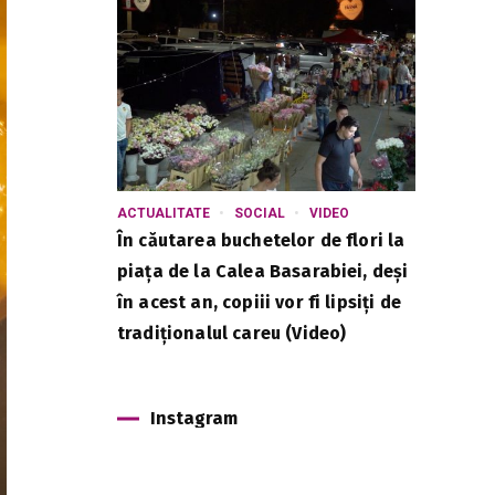
ACTUALITATE
SOCIAL
VIDEO
În căutarea buchetelor de flori la
piața de la Calea Basarabiei, deși
în acest an, copiii vor fi lipsiți de
tradiționalul careu (Video)
Instagram