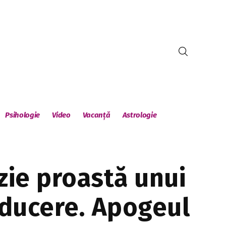
Psihologie
Video
Vacanță
Astrologie
nzie proastă unui
educere. Apogeul