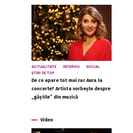
ACTUALITATE
INTERVIU
SOCIAL
ȘTIRI DE TOP
De ce apare tot mai rar Aura la
concerte? Artista vorbește despre
„găștile” din muzică
Video