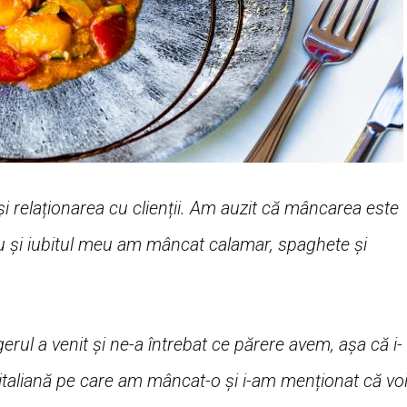
i relaționarea cu clienții. Am auzit că mâncarea este
Eu și iubitul meu am mâncat calamar, spaghete și
ul a venit și ne-a întrebat ce părere avem, așa că i-
aliană pe care am mâncat-o și i-am menționat că vo