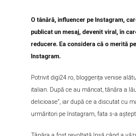
O tânără, influencer pe Instagram, care
publicat un mesaj, devenit viral, în car
reducere. Ea considera că o merită pen
Instagram.
Potrivit digi24.ro, bloggerița venise ală
italian. După ce au mâncat, tânăra a lă
delicioase”, iar după ce a discutat cu m
urmăritori pe Instagram, fata s-a aștep
Tânăra a fost revoltată însă când a văz