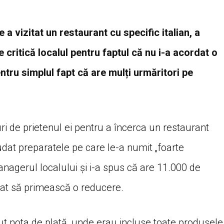
 a vizitat un restaurant cu specific italian, a
e critică localul pentru faptul că nu i-a acordat o
tru simplul fapt că are mulți urmăritori pe
turi de prietenul ei pentru a încerca un restaurant
udat preparatele pe care le-a numit „foarte
anagerul localului și i-a spus că are 11.000 de
tat să primească o reducere.
ut nota de plată, unde erau incluse toate produsele