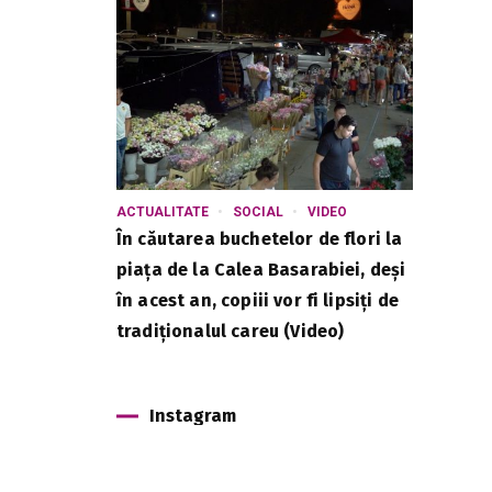
ACTUALITATE
SOCIAL
VIDEO
În căutarea buchetelor de flori la
piața de la Calea Basarabiei, deși
în acest an, copiii vor fi lipsiți de
tradiționalul careu (Video)
Instagram