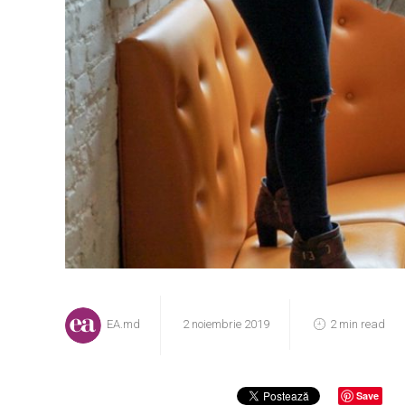
EA.md
2 noiembrie 2019
2 min read
Save