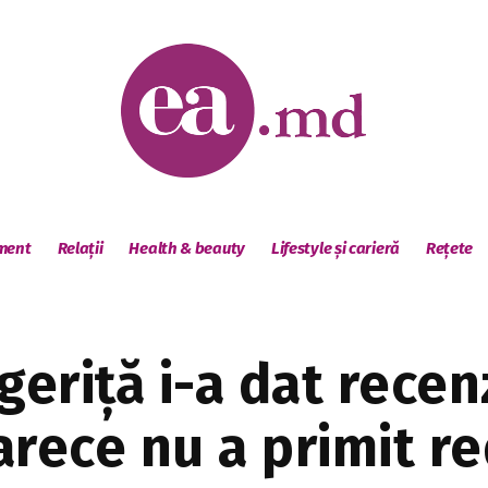
sment
Relații
Health & beauty
Lifestyle și carieră
Rețete
geriță i-a dat rece
arece nu a primit r