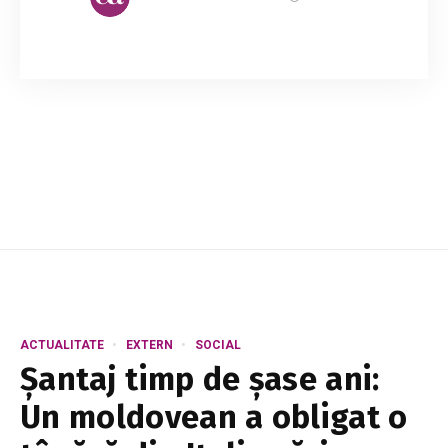
Comunicarea într-un cuplu este cheia menținerii
unei relații mereu vii și atractive. Împărtășind
emoțiile și sentimentele, bucuriile și
nemulțumirile, facem ca relația noastră să e...
ACTUALITATE
EXTERN
SOCIAL
Șantaj timp de șase ani:
Un moldovean a obligat o