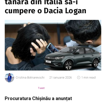
tânără din Italia să-i
cumpere o Dacia Logan
Cristina Botnarevschi
21 ianuarie 2026
1 min read
Tweet
Procuratura Chișinău a anunțat