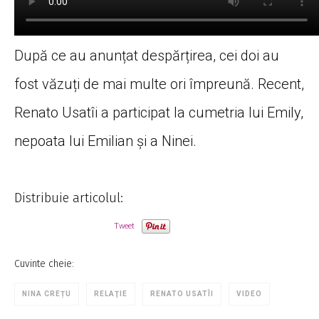
După ce au anunțat despărțirea, cei doi au
fost văzuți de mai multe ori împreună. Recent,
Renato Usatîi a participat la cumetria lui Emily,
nepoata lui Emilian și a Ninei.
Distribuie articolul:
Tweet
Cuvinte cheie:
NINA CREȚU
RELAŢIE
RENATO USATÎI
VIDEO