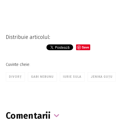
Distribuie articolul:
Save
Cuvinte cheie:
DIVORȚ
GABI NEBUNU
IURIE SULA
JENIKA GUȚU
Comentarii