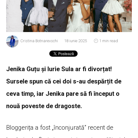
Cristina Botnarevschi
18 iunie 2025
1 min read
Jenika Guțu și Iurie Sula ar fi divorțat!
Sursele spun că cei doi s-au despărțit de
ceva timp, iar Jenika pare să fi început o
nouă poveste de dragoste.
Bloggerița a fost „înconjurată” recent de