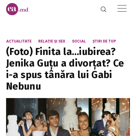
ACTUALITATE
RELAȚIE ȘI SEX
SOCIAL
ȘTIRI DE TOP
(Foto) Finita la…iubirea?
Jenika Guțu a divorțat? Ce
i-a spus tânăra lui Gabi
Nebunu