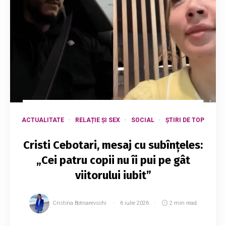
ACTUALITATE
RELAȚIE ȘI SEX
SOCIAL
ȘTIRI DE TOP
Cristi Cebotari, mesaj cu subînțeles:
„Cei patru copii nu îi pui pe gât
viitorului iubit”
Cristina Botnarevschi
6 iulie 2026
2 min read