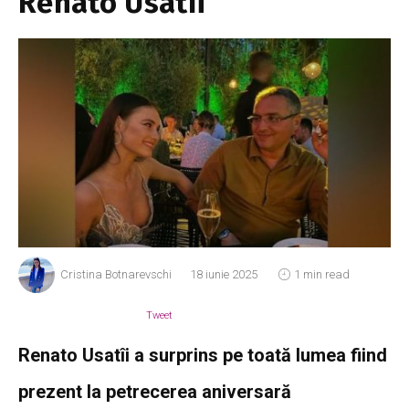
Renato Usatîi
Cristina Botnarevschi
18 iunie 2025
1 min read
Tweet
Renato Usatîi a surprins pe toată lumea fiind
prezent la petrecerea aniversară