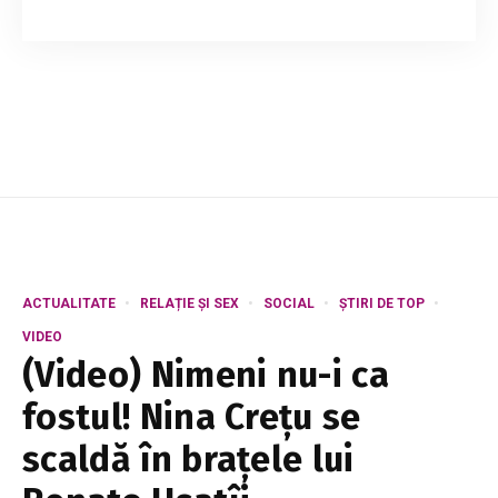
Influencerul Cristian Cebotari afirmă că nu este
deranjat de florile și cadourile pe care fosta sa
soție le-ar primi de la un admirator, precizând
chiar că se bucură pentru ea. Tot...
ACTUALITATE
RELAȚIE ȘI SEX
SOCIAL
ȘTIRI DE TOP
VIDEO
(Video) Nimeni nu-i ca
fostul! Nina Crețu se
scaldă în brațele lui