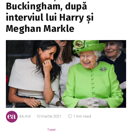
Buckingham, după
interviul lui Harry și
Meghan Markle
EA.md
10 martie 2021
1 min read
Tweet