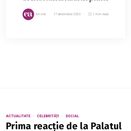
EA.md
17 decembrie 2020
1 min read
Pe 23 decembrie, la ora 19:00 va avea loc un
concert virtual de caritate, dedicat Filarmonicii
Naționale „Serghei Lunchevici”. În cadrul
concertului, vor evolua atât artiști din Ma...
ACTUALITATE
CELEBRITĂȚI
SOCIAL
Prima reacție de la Palatul