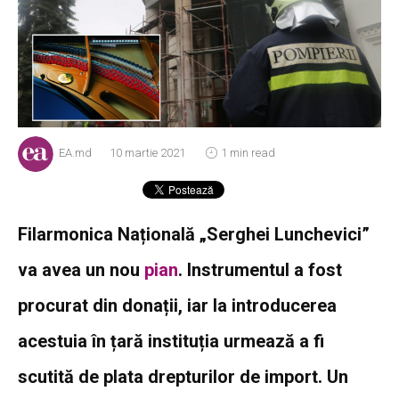
EA.md
10 martie 2021
1 min read
Filarmonica Națională „Serghei Lunchevici”
va avea un nou
pian
. Instrumentul a fost
procurat din donații, iar la introducerea
acestuia în țară instituția urmează a fi
scutită de plata drepturilor de import. Un