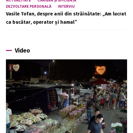
ACTUALITATE
CARIERĂ ȘI EFICIENȚĂ
DEZVOLTARE PERSONALĂ
INTERVIU
Vasile Tofan, despre anii din străinătate: „Am lucrat
ca bucătar, operator și hamal”
Video