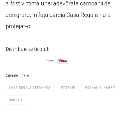
a fost victima unei adevărate campanii de
denigrare, în fața căreia Casa Regală nu a
protejat-o.
Distribuie articolul:
Tweet
Cuvinte cheie:
CASA REGALA BRITANICA
INTERVIU
MEGHAN SI HARRY
REACȚIE