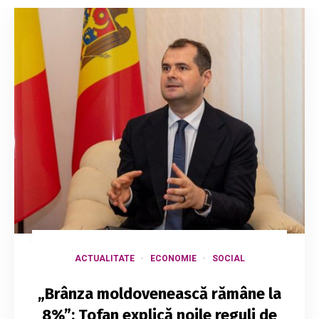
ACTUALITATE
ECONOMIE
SOCIAL
„Brânza moldovenească rămâne la
8%”: Tofan explică noile reguli de