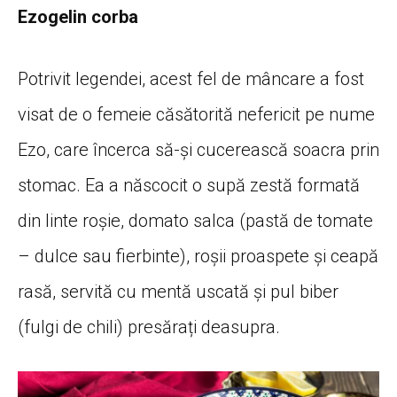
Ezogelin corba
Potrivit legendei, acest fel de mâncare a fost
visat de o femeie căsătorită nefericit pe nume
Ezo, care încerca să-și cucerească soacra prin
stomac. Ea a născocit o supă zestă formată
din linte roșie, domato salca (pastă de tomate
– dulce sau fierbinte), roșii proaspete și ceapă
rasă, servită cu mentă uscată și pul biber
(fulgi de chili) presărați deasupra.