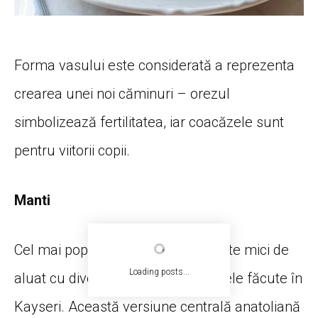
Forma vasului este considerată a reprezenta
crearea unei noi căminuri – orezul
simbolizează fertilitatea, iar coacăzele sunt
pentru viitorii copii.
Manti
Cel mai popular tip de manti, pătrate mici de
Loading posts...
aluat cu diverse umpluturi, sunt cele făcute în
Kayseri. Această versiune centrală anatoliană