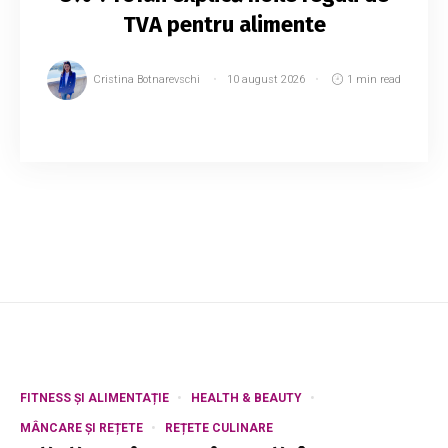
TVA pentru alimente
Cristina Botnarevschi
10 august 2026
1 min read
Prim-ministrul Vasile Tofan susține că reforma
fiscală propusă nu va afecta consumul de bază
al populației și nu va pune o presiune
suplimentară pe cheltuielile zilnice ale cetățen...
FITNESS ȘI ALIMENTAȚIE
HEALTH & BEAUTY
MÂNCARE ȘI REȚETE
REȚETE CULINARE