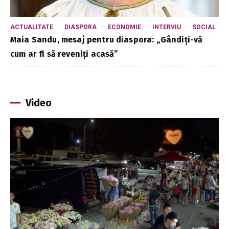
ACTUALITATE
DIASPORA
ECONOMIE
INTERVIU
SOCIAL
Maia Sandu, mesaj pentru diaspora: „Gândiți-vă
cum ar fi să reveniți acasă”
Video