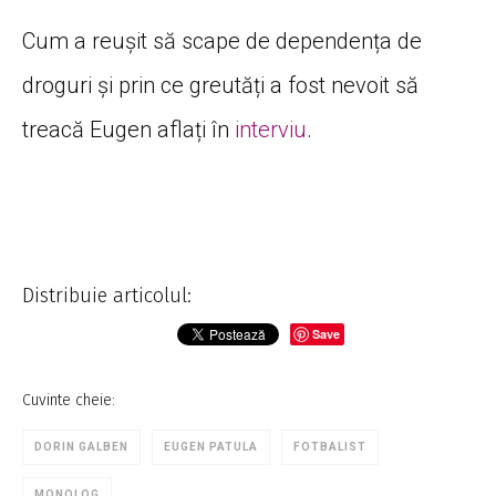
Cum a reușit să scape de dependența de
droguri și prin ce greutăți a fost nevoit să
treacă Eugen aflați în
interviu
.
Distribuie articolul:
Save
Cuvinte cheie:
DORIN GALBEN
EUGEN PATULA
FOTBALIST
MONOLOG