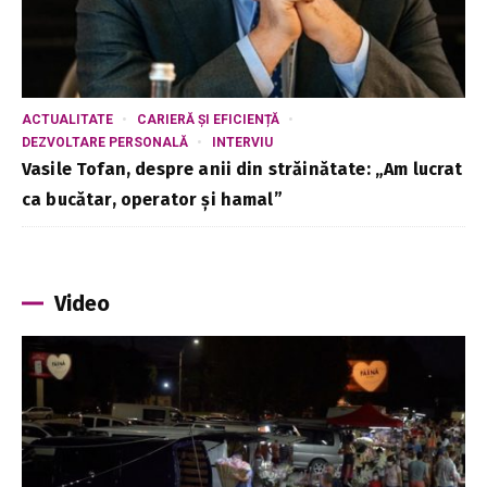
ACTUALITATE
CARIERĂ ȘI EFICIENȚĂ
DEZVOLTARE PERSONALĂ
INTERVIU
Vasile Tofan, despre anii din străinătate: „Am lucrat
ca bucătar, operator și hamal”
Video