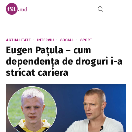
ACTUALITATE
INTERVIU
SOCIAL
SPORT
Eugen Pațula – cum
dependența de droguri i-a
stricat cariera