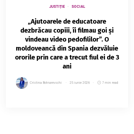
JUSTIȚIE
SOCIAL
„Ajutoarele de educatoare
dezbrăcau copiii, îi filmau goi și
vindeau video pedofililor”. O
moldoveancă din Spania dezvăluie
ororile prin care a trecut fiul ei de 3
ani
Cristina Botnarevschi
25 iunie 2026
7 min read
Caz fără precedent în Spania. Cristina Bălănici,
o moldoveancă stabilită de mai mulți ani în
această țară, susține că fiul ei și alți 18 copii ar
fi fost abuzați de două angajate a...