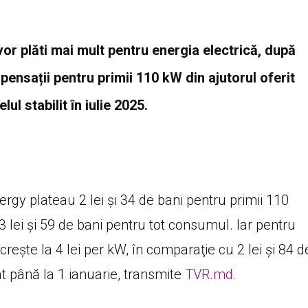
or plăti mai mult pentru energia electrică, după
ensații pentru primii 110 kW din ajutorul oferit
lul stabilit în iulie 2025.
rgy plateau 2 lei şi 34 de bani pentru primii 110
3 lei şi 59 de bani pentru tot consumul. Iar pentru
r creşte la 4 lei per kW, în comparaţie cu 2 lei şi 84 d
at până la 1 ianuarie, transmite
TVR.md.