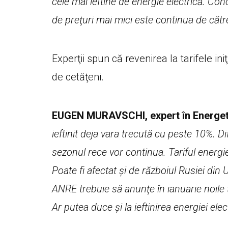
cele mai ieftine de energie electrică. Co
de preţuri mai mici este continua de către
Experţii spun că revenirea la tarifele ini
de cetăţeni.
EUGEN MURAVSCHI, expert în Energe
ieftinit deja vara trecută cu peste 10%. 
sezonul rece vor continua. Tariful energi
Poate fi afectat şi de războiul Rusiei din U
ANRE trebuie să anunţe în ianuarie noile t
Ar putea duce şi la ieftinirea energiei elec