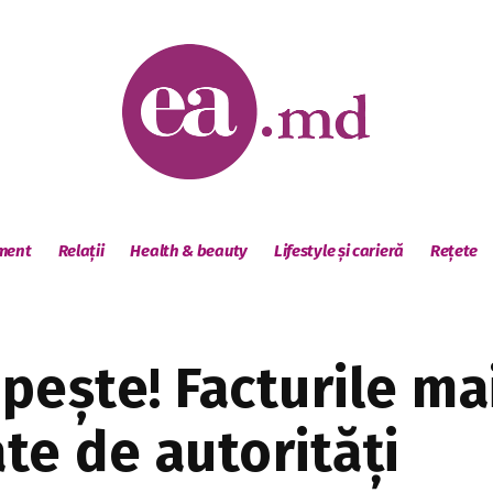
sment
Relații
Health & beauty
Lifestyle și carieră
Rețete
pește! Facturile ma
ate de autorități