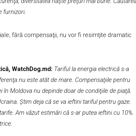
ncurenţa, diversitatea naşte preţuri mai bune. Căutare
 furnizori.
ţiale, fără compensaţii, nu vor fi resimţite dramatic
tică, WatchDog.md:
Tariful la energia electrică s-a
Diferenţa nu este atât de mare. Compensaţiile pentru
ei în Moldova nu depinde doar de condiţiile de piaţă.
craina. Ştim deja că se va ieftini tariful pentru gaze.
arife. Am văzut estimări că s-ar putea ieftini cu 10%.
trice.