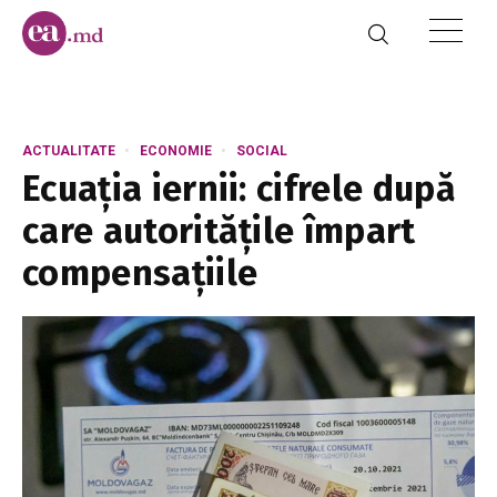
ACTUALITATE
ECONOMIE
SOCIAL
Ecuația iernii: cifrele după
care autoritățile împart
compensațiile