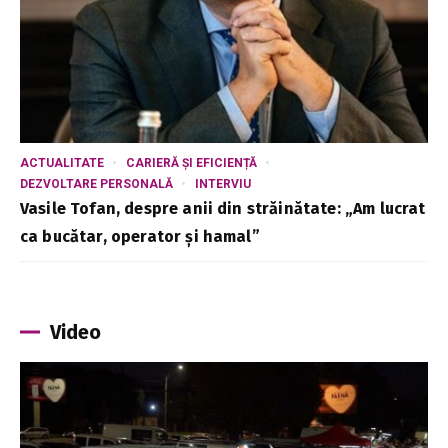
ACTUALITATE
CARIERĂ ȘI EFICIENȚĂ
DEZVOLTARE PERSONALĂ
INTERVIU
Vasile Tofan, despre anii din străinătate: „Am lucrat
ca bucătar, operator și hamal”
Video