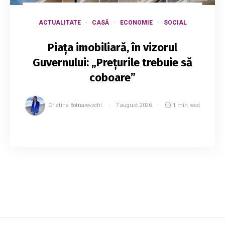
ACTUALITATE
CASĂ
ECONOMIE
SOCIAL
Piața imobiliară, în vizorul
Guvernului: „Prețurile trebuie să
coboare”
Cristina Botnarevschi
7 august 2026
1 min read
Guvernul vrea locuințe mai accesibile pentru
tineri: Tofan spune că prețurile la imobiliare
trebuie reduse. Reducerea presiunii de pe piața
imobiliară și crearea unor condiții m...