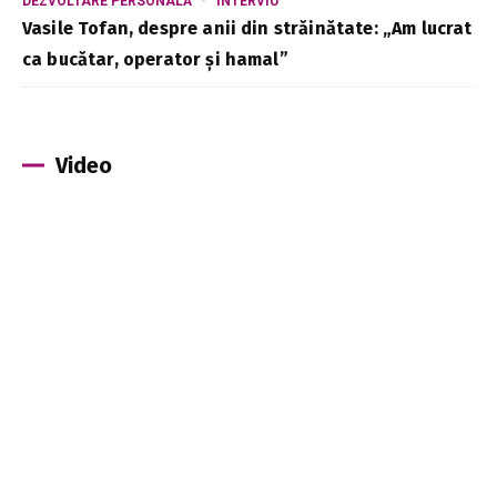
DEZVOLTARE PERSONALĂ
INTERVIU
Vasile Tofan, despre anii din străinătate: „Am lucrat
ca bucătar, operator și hamal”
Video