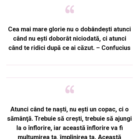
Cea mai mare glorie nu o dobândeşti atunci
când nu eşti doborât niciodată, ci atunci
când te ridici după ce ai căzut. – Confucius
Atunci când te naşti, nu eşti un copac, ci o
sămânţă. Trebuie să creşti, trebuie să ajungi
la o înflorire, iar această înflorire va fi
mulţumirea ta, împlinirea ta. Această