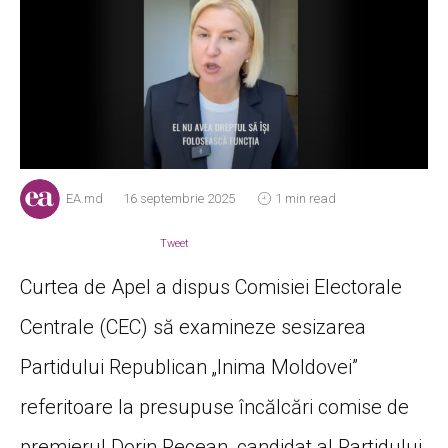
EA.md
16 septembrie 2025
1 min read
Tweet
Curtea de Apel a dispus Comisiei Electorale
Centrale (CEC) să examineze sesizarea
Partidului Republican „Inima Moldovei”
referitoare la presupuse încălcări comise de
premierul Dorin Recean, candidat al Partidului