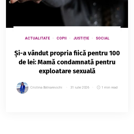
ACTUALITATE
COPII
JUSTIȚIE
SOCIAL
Și-a vândut propria fiică pentru 100
de lei: Mamă condamnată pentru
exploatare sexuală
Cristina Botnarevschi
31 iulie 2026
1 min read
Un bărbat de 69 de ani a fost condamnat la 12
ani de închisoare pentru acte cu caracter
sexual comise fără consimțământul victimei,
iar o femeie de 46 de ani a primit 15 ani de det...