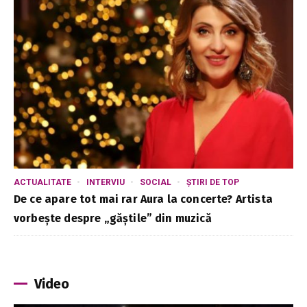
ACTUALITATE
INTERVIU
SOCIAL
ȘTIRI DE TOP
De ce apare tot mai rar Aura la concerte? Artista
vorbește despre „găștile” din muzică
Video