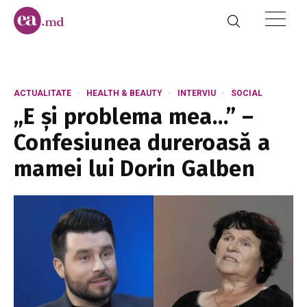
ACTUALITATE
HEALTH & BEAUTY
INTERVIU
SOCIAL
„E și problema mea…” –
Confesiunea dureroasă a
mamei lui Dorin Galben