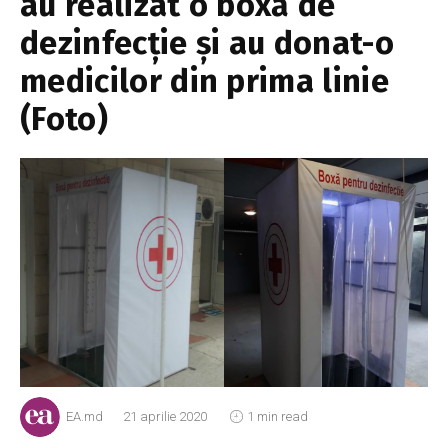
au realizat o boxă de
dezinfecție și au donat-o
medicilor din prima linie
(Foto)
EA.md
21 aprilie 2020
1 min read