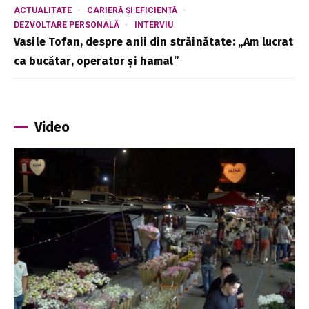
ACTUALITATE
CARIERĂ ȘI EFICIENȚĂ
DEZVOLTARE PERSONALĂ
INTERVIU
Vasile Tofan, despre anii din străinătate: „Am lucrat
ca bucătar, operator și hamal”
Video