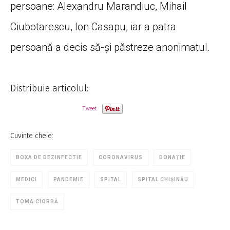
persoane: Alexandru Marandiuc, Mihail
Ciubotarescu, Ion Casapu, iar a patra
persoană a decis să-și păstreze anonimatul.
Distribuie articolul:
Tweet
Cuvinte cheie:
BOXA DE DEZINFECTIE
CORONAVIRUS
DONAŢIE
MEDICI
PANDEMIE
SPITAL
SPITAL CHIȘINĂU
TOMA CIORBĂ