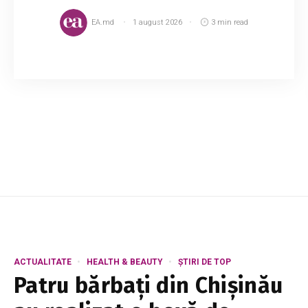
EA.md
1 august 2026
3 min read
Este clar că ne aflăm într-o perioadă când
oamenii își doresc mai mult ca niciodată să fie
veșnic tineri și sunt gata să facă orice pentru
asta. De vină sunt standardele de frumuse...
ACTUALITATE
HEALTH & BEAUTY
ȘTIRI DE TOP
Patru bărbați din Chișinău