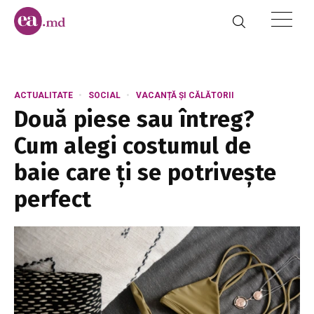
ACTUALITATE
SOCIAL
VACANȚĂ ȘI CĂLĂTORII
Două piese sau întreg?
Cum alegi costumul de
baie care ți se potrivește
perfect