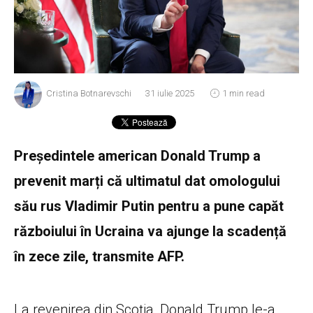
Cristina Botnarevschi
31 iulie 2025
1 min read
Președintele american Donald Trump a
prevenit marți că ultimatul dat omologului
său rus Vladimir Putin pentru a pune capăt
războiului în Ucraina va ajunge la scadență
în zece zile, transmite AFP.
La revenirea din Scoția, Donald Trump le-a