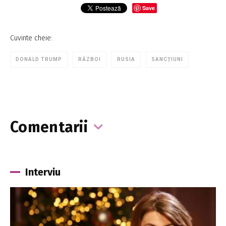
Save
Cuvinte cheie:
DONALD TRUMP
RĂZBOI
RUSIA
SANCȚIUNI
Comentarii
Interviu