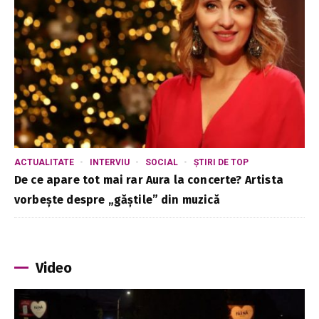
ACTUALITATE
INTERVIU
SOCIAL
ȘTIRI DE TOP
De ce apare tot mai rar Aura la concerte? Artista
vorbește despre „găștile” din muzică
Video