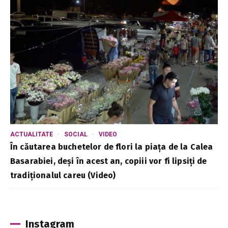
ACTUALITATE
SOCIAL
VIDEO
În căutarea buchetelor de flori la piața de la Calea
Basarabiei, deși în acest an, copiii vor fi lipsiți de
tradiționalul careu (Video)
Instagram