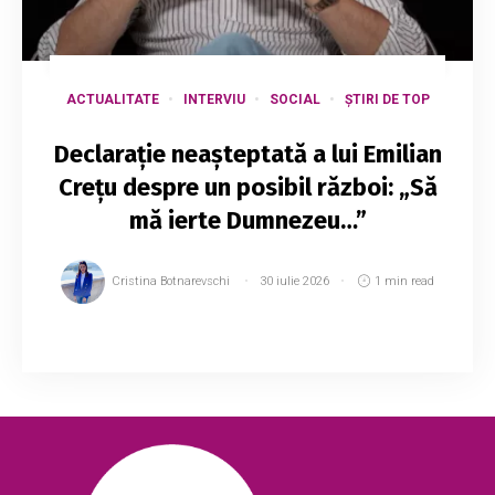
ACTUALITATE
INTERVIU
SOCIAL
ȘTIRI DE TOP
Declarație neașteptată a lui Emilian
Crețu despre un posibil război: „Să
mă ierte Dumnezeu…”
Cristina Botnarevschi
30 iulie 2026
1 min read
Actorul și influencerul Emilian Crețu a acordat
un interviu amplu pentru „VIP Magazin”, cu
ocazia aniversării de 22 de ani a publicației.
Acesta a vorbit deschis despre alegeri per...