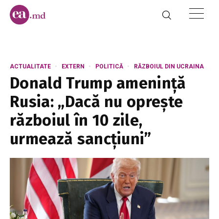
ACTUALITATE
EXTERN
POLITICĂ
RĂZBOIUL DIN UCRAINA
Donald Trump amenință
Rusia: „Dacă nu oprește
războiul în 10 zile,
urmează sancțiuni”