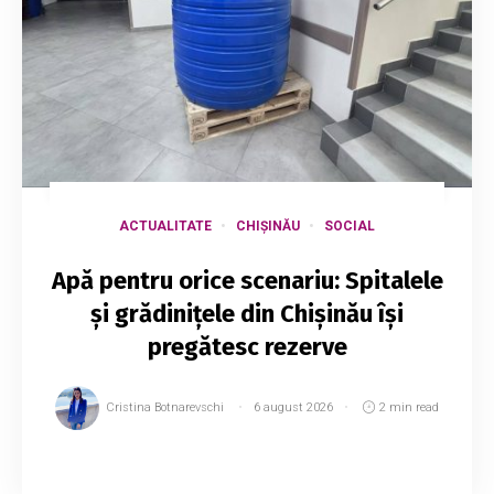
ACTUALITATE
CHIȘINĂU
SOCIAL
Apă pentru orice scenariu: Spitalele
și grădinițele din Chișinău își
pregătesc rezerve
Cristina Botnarevschi
6 august 2026
2 min read
Capitala se pregătește pentru un posibil