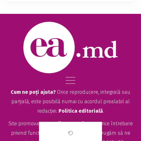
scenariu de criză în alimentarea cu apă, în
contextul scăderii accentuate a nivelului
Nistrului și a reducerii volumului de apă din lacul
d...
Cum ne poți ajuta?
Orice reproducere, integrală sau
parțială, este posibilă numai cu acordul prealabil al
redacției.
Politica editorială
.
Site promovat de
seolitte.com
. Pentru orice întrebare
privind funcționarea site-ului EA.md, vă rugăm să ne