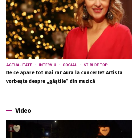
ACTUALITATE
INTERVIU
SOCIAL
ȘTIRI DE TOP
De ce apare tot mai rar Aura la concerte? Artista
vorbește despre „găștile” din muzică
Video