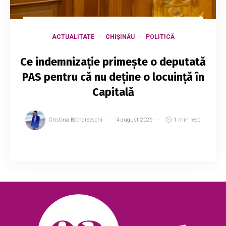
ACTUALITATE
CHIȘINĂU
POLITICĂ
Ce indemnizație primește o deputată
PAS pentru că nu deține o locuință în
Capitală
Cristina Botnarevschi
4 august 2026
1 min read
Deputata PAS Larisa Voloh a declarat că, pe
lângă salariul de parlamentar, primește și o
indemnizație lunară de 8.000 de lei pentru
chirie, întrucât nu deține o locuință în municip...