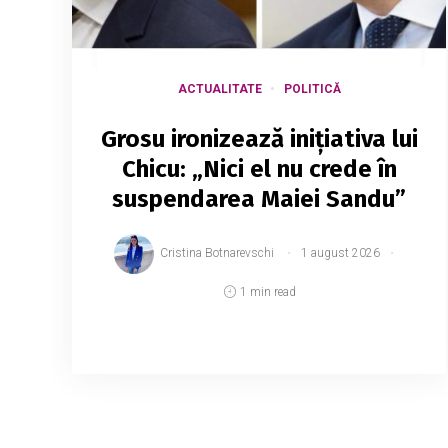
ACTUALITATE
POLITICĂ
Grosu ironizează inițiativa lui
Chicu: „Nici el nu crede în
suspendarea Maiei Sandu”
Cristina Botnarevschi
1 august 2026
1 min read
Președintele Parlamentului, Igor Grosu,
califică drept o acțiune de imagine
inițiativa deputatului Ion Chicu privind
suspendarea din funcție a președintei