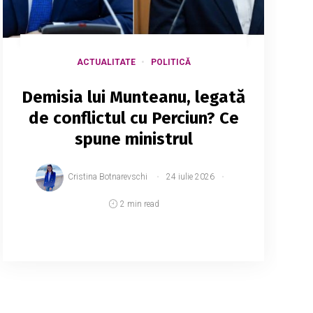
ACTUALITATE
POLITICĂ
Demisia lui Munteanu, legată
de conflictul cu Perciun? Ce
spune ministrul
Cristina Botnarevschi
24 iulie 2026
2 min read
Ministrul Educației, Dan Perciun,
recunoaște că disputa avută cu fostul
premier Munteanu ar fi putut contribui la
decizia acestuia de a demisiona, însă