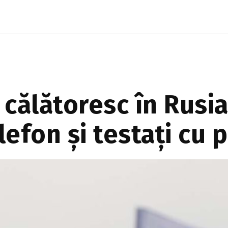
puțin peste 8 lei/m³, tar...
călătoresc în Rusia,
elefon și testați cu 