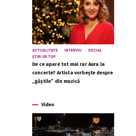
ACTUALITATE
INTERVIU
SOCIAL
ȘTIRI DE TOP
De ce apare tot mai rar Aura la
concerte? Artista vorbește despre
„găștile” din muzică
Video