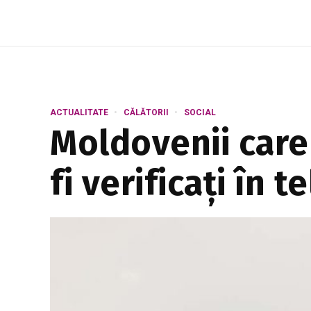
Maia Sandu, afirmând că a...
ACTUALITATE
CĂLĂTORII
SOCIAL
Moldovenii care 
fi verificați în t