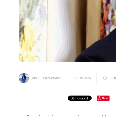
Cristina Botnarevschi
7 iulie 2026
1 min
Save