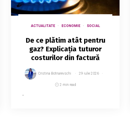
ACTUALITATE
ECONOMIE
SOCIAL
De ce plătim atât pentru
gaz? Explicația tuturor
costurilor din factură
Cristina Botnarevschi
29 iulie 2026
2 min read
În prezent, consumatorii casnici achită
14,42 lei pentru un metru cub de gaze
naturale, inclusiv TVA. Deși prețul
estimativ de procurare a gazului este de