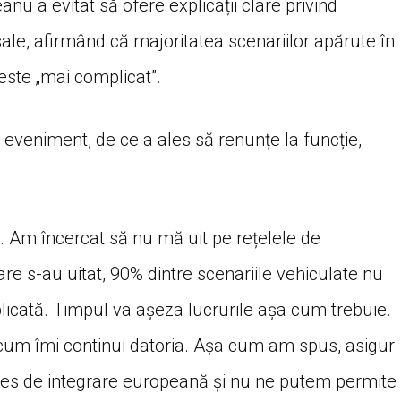
 a evitat să ofere explicații clare privind
ale, afirmând că majoritatea scenariilor apărute în
 este „mai complicat”.
nui eveniment, de ce a ales să renunțe la funcție,
ă. Am încercat să nu mă uit pe rețelele de
are s-au uitat, 90% dintre scenariile vehiculate nu
licată. Timpul va așeza lucrurile așa cum trebuie.
acum îmi continui datoria. Așa cum am spus, asigur
oces de integrare europeană și nu ne putem permite