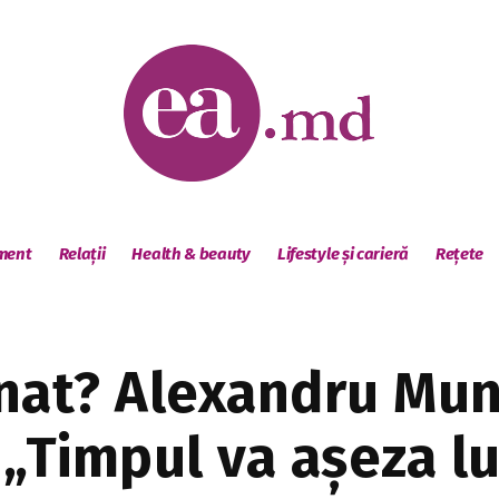
sment
Relații
Health & beauty
Lifestyle și carieră
Rețete
nat? Alexandru Mun
: „Timpul va așeza lu