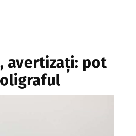
susține că nu aceasta ar fi ...
 avertizați: pot
poligraful