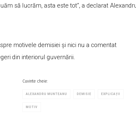
nuăm să lucrăm, asta este tot”, a declarat Alexandr
despre motivele demisiei și nici nu a comentat
eri din interiorul guvernării.
Cuvinte cheie:
ALEXANDRU MUNTEANU
DEMISIE
EXPLICAȚII
MOTIV