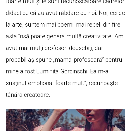
foarte mult și le sunt recunoscătoare cadrelor
didactice că au avut răbdare cu noi. Noi, cei de
la arte, suntem mai boemi, mai rebeli din fire,
asta însă poate genera multă creativitate. Am
avut mai mulți profesori deosebiți, dar
probabil aș spune „mama-profesoară” pentru
mine a fost Luminița Gorcinschi. Ea m-a
susținut emoțional foarte mult”, recunoaște
tânăra creatoare.