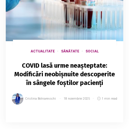
ACTUALITATE
SĂNĂTATE
SOCIAL
COVID lasă urme neașteptate:
Modificări neobișnuite descoperite
în sângele foștilor pacienți
Cristina Botnarevschi
18 noiembrie 2025
1 min read
La pacienții cu sindrom post-COVID,
cercetătorii au descoperit în sânge