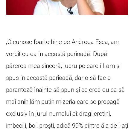
„O cunosc foarte bine pe Andreea Esca, am
vorbit cu ea în această perioadă. După
părerea mea sinceră, lucru pe care i l-am şi
spus în această perioadă, dar o să fac o
paranteză înainte să spun şi ce cred eu ca să
mai anihilăm puţin mizeria care se propagă
exclusiv în jurul numelui ei: dragi cretini,
imbecili, boi, proşti, adică 99% dintre ăia de i-aţi