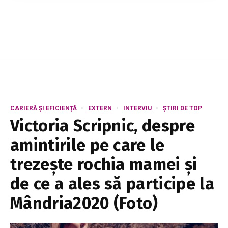
„microtrombi” extrem de lipicioși, legați de
oboseală cronică, dificultăți de concentrare și
probleme respir...
CARIERĂ ȘI EFICIENȚĂ
EXTERN
INTERVIU
ȘTIRI DE TOP
Victoria Scripnic, despre
amintirile pe care le
trezește rochia mamei și
de ce a ales să participe la
Mândria2020 (Foto)