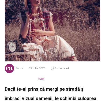
EA.md
22 iulie 2020
2 min read
Tweet
Dacă te-ai prins că mergi pe stradă și
îmbraci vizual oamenii, le schimbi culoarea