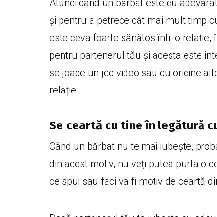
Atunci când un bărbat este cu adevărat î
și pentru a petrece cât mai mult timp cu
este ceva foarte sănătos într-o relație, î
pentru partenerul tău și acesta este in
se joace un joc video sau cu oricine alt
relație.
Se ceartă cu tine în legătură c
Când un bărbat nu te mai iubește, proba
din acest motiv, nu veți putea purta o co
ce spui sau faci va fi motiv de ceartă d