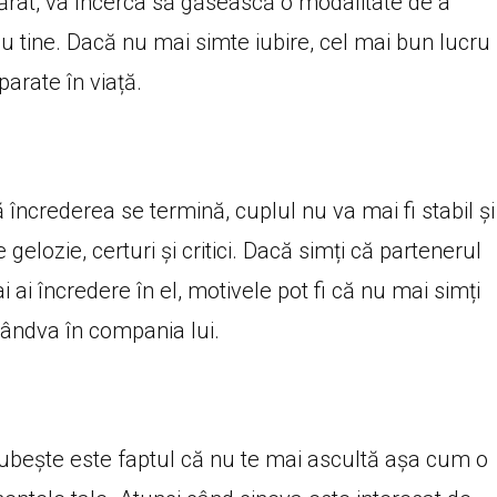
ărat, va încerca să găsească o modalitate de a
cu tine. Dacă nu mai simte iubire, cel mai bun lucru
arate în viață.
ă încrederea se termină, cuplul nu va mai fi stabil și
gelozie, certuri și critici. Dacă simți că partenerul
 ai încredere în el, motivele pot fi că nu mai simți
cândva în compania lui.
iubește este faptul că nu te mai ascultă așa cum o