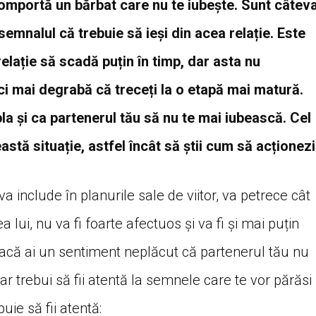
comportă un bărbat care nu te iubește. Sunt câtev
 semnalul că trebuie să ieși din acea relație. Este
relație să scadă puțin în timp, dar asta nu
i mai degrabă că treceți la o etapă mai matură.
la și ca partenerul tău să nu te mai iubească. Cel
astă situație, astfel încât să știi cum să acționezi
a include în planurile sale de viitor, va petrece cât
ea lui, nu va fi foarte afectuos și va fi și mai puțin
. Dacă ai un sentiment neplăcut că partenerul tău nu
 ar trebui să fii atentă la semnele care te vor părăsi
ie să fii atentă: