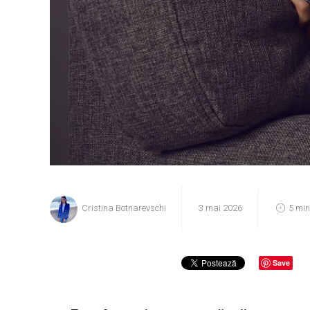
Cristina Botnarevschi
3 mai 2026
5 min
Save