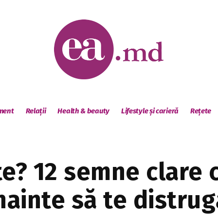
sment
Relații
Health & beauty
Lifestyle și carieră
Rețete
te? 12 semne clare c
 înainte să te distr