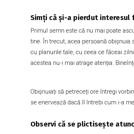
Simți că și-a pierdut interesul 
Primul semn este că nu mai poate ascun
tine. În trecut, acea persoană obișnuia s
cu planurile tale, cu ceea ce făceai zilni
acestea nu-i mai atrage atenția. Bineînțel
Obișnuiați să petreceți ore întregi vorbi
se enervează dacă îl întrebi cum i-a me
Observi că se plictisește atunc