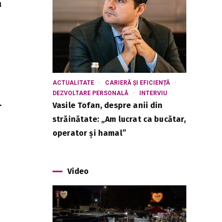
a
ACTUALITATE
CARIERĂ ȘI EFICIENȚĂ
DEZVOLTARE PERSONALĂ
INTERVIU
.
Vasile Tofan, despre anii din
străinătate: „Am lucrat ca bucătar,
operator și hamal”
Video