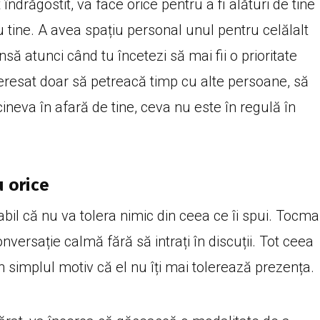
ndrăgostit, va face orice pentru a fi alături de tine
 tine. A avea spațiu personal unul pentru celălalt
nsă atunci când tu încetezi să mai fii o prioritate
teresat doar să petreacă timp cu alte persoane, să
cineva în afară de tine, ceva nu este în regulă în
u orice
bil că nu va tolera nimic din ceea ce îi spui. Tocma
nversație calmă fără să intrați în discuții. Tot ceea
in simplul motiv că el nu îți mai tolerează prezența.