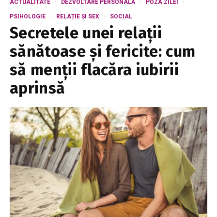
ACTUALITATE
DEZVOLTARE PERSONALĂ
POZA ZILEI
PSIHOLOGIE
RELAȚIE ȘI SEX
SOCIAL
Secretele unei relații
sănătoase și fericite: cum
să menții flacăra iubirii
aprinsă