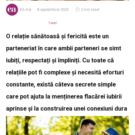
EA.md
8 septembrie 2023
2 min read
Tweet
O relație sănătoasă și fericită este un
parteneriat în care ambii parteneri se simt
iubiți, respectați și împliniți. Cu toate că
relațiile pot fi complexe și necesită eforturi
constante, există câteva secrete simple
care pot ajuta la menținerea flacărei iubirii
aprinse și la construirea unei conexiuni dura