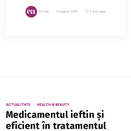
EA.md
6 august 2026
2 min read
Odată cu venirea pe lume a unui copil, pot să
apară certuri cu soțul, motiv pentru care astăzi
îți propunem să descoperi cum le poți depăși.
Astfel, odată cu venirea pe lume a c...
ACTUALITATE
HEALTH & BEAUTY
Medicamentul ieftin și
eficient în tratamentul