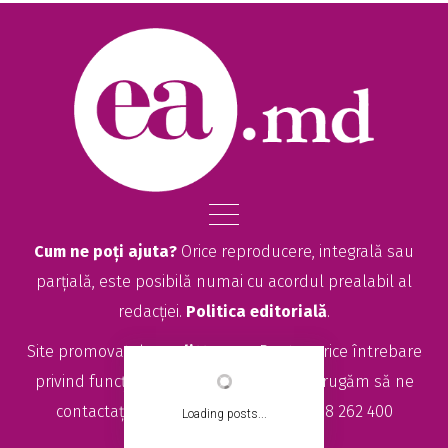
Cum ne poți ajuta?
Orice reproducere, integrală sau
parțială, este posibilă numai cu acordul prealabil al
redacției.
Politica editorială
.
Site promovat de
seolitte.com
. Pentru orice întrebare
privind funcționarea site-ului EA.md, vă rugăm să ne
contactați la
sales@ea.md
sau +373 78 262 400
Loading posts...