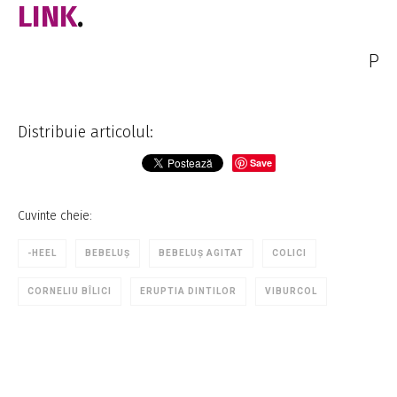
LINK
.
P
Distribuie articolul:
Save
Cuvinte cheie:
-HEEL
BEBELUȘ
BEBELUȘ AGITAT
COLICI
CORNELIU BÎLICI
ERUPTIA DINTILOR
VIBURCOL