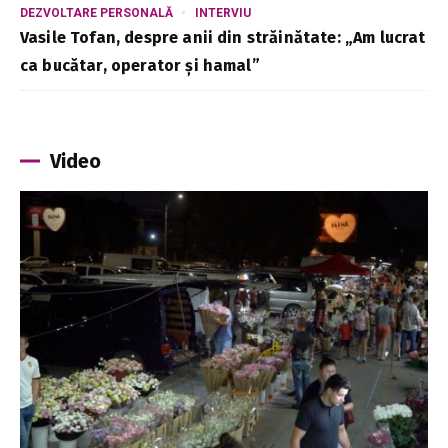
DEZVOLTARE PERSONALĂ
INTERVIU
Vasile Tofan, despre anii din străinătate: „Am lucrat
ca bucătar, operator și hamal”
Video