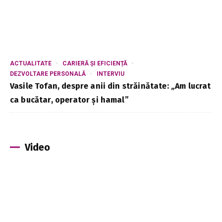
ACTUALITATE
CARIERĂ ȘI EFICIENȚĂ
DEZVOLTARE PERSONALĂ
INTERVIU
Vasile Tofan, despre anii din străinătate: „Am lucrat
ca bucătar, operator și hamal”
Video