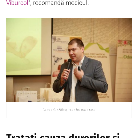
Viburcol
”, recomandă medicul.
Corneliu Bîlici, medic internist