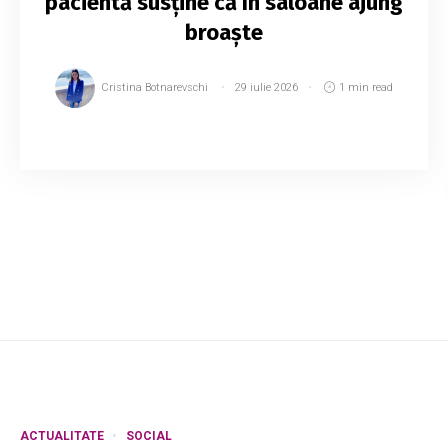
pacientă susține că în saloane ajung
broaște
Cristina Botnarevschi
29 iulie 2026
1 min read
O femeie internată împreună cu copilul în
Secția de Boli Infecțioase a Spitalului Raional
Ștefan Vodă a sesizat condiții insalubre în
instituție. Aceasta a publicat un videoclip în...
ACTUALITATE
SOCIAL