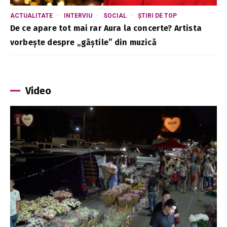
ACTUALITATE
INTERVIU
SOCIAL
ȘTIRI DE TOP
De ce apare tot mai rar Aura la concerte? Artista
vorbește despre „găștile” din muzică
Video