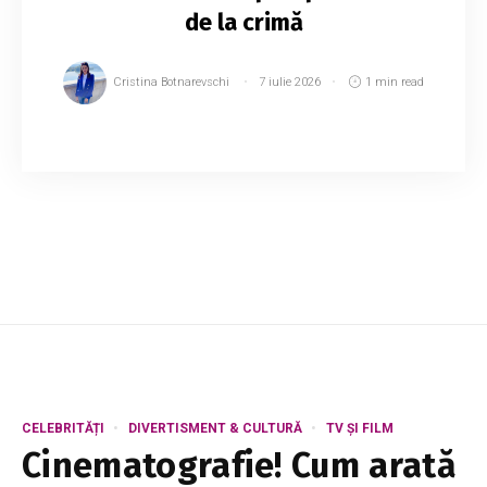
de la crimă
Cristina Botnarevschi
7 iulie 2026
1 min read
Un bărbat de 47 de ani a fost condamnat la 12
ani de închisoare într-un penitenciar de tip
închis, fiind găsit vinovat de omor săvârșit cu
deosebită cruzime și de utilizarea unor d...
CELEBRITĂȚI
DIVERTISMENT & CULTURĂ
TV ȘI FILM
Cinematografie! Cum arată