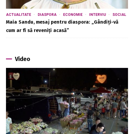
ACTUALITATE
DIASPORA
ECONOMIE
INTERVIU
SOCIAL
Maia Sandu, mesaj pentru diaspora: „Gândiți-vă
cum ar fi să reveniți acasă”
Video