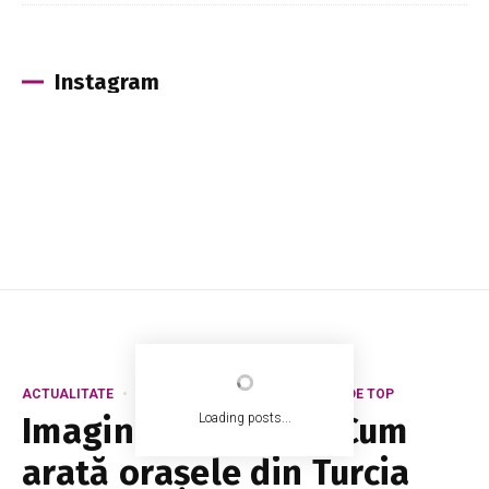
Instagram
ACTUALITATE
EXTERN
POZA ZILEI
ȘTIRI DE TOP
Imagini din satelit. Cum
Loading posts...
arată orașele din Turcia