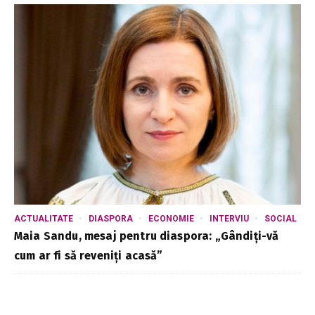
ACTUALITATE
DIASPORA
ECONOMIE
INTERVIU
SOCIAL
Maia Sandu, mesaj pentru diaspora: „Gândiți-vă
cum ar fi să reveniți acasă”