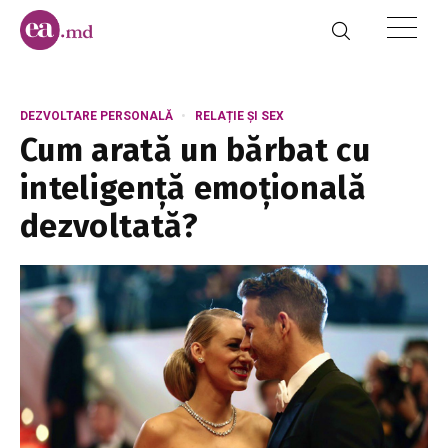
DEZVOLTARE PERSONALĂ
RELAȚIE ȘI SEX
Cum arată un bărbat cu
inteligență emoțională
dezvoltată?