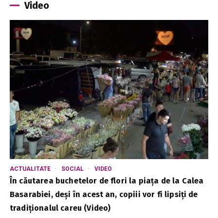
Video
ACTUALITATE
SOCIAL
VIDEO
În căutarea buchetelor de flori la piața de la Calea
Basarabiei, deși în acest an, copiii vor fi lipsiți de
tradiționalul careu (Video)