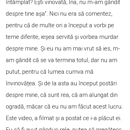
întâmplat? Ești vinovată, Ina, nu m-am gândit
despre tine așa”. Nici nu era să comentez,
pentru că de multe ori a început a vorbi pe
teme diferite, ieșea servită și vorbea murdar
despre mine. Și eu nu am mai vrut să ies, m-
am gândit că se va termina totul, dar nu am
putut, pentru că lumea cumva mă
învinovățea. Și de la asta au început postări
despre mine, că sunt rea, că am alungat din
ogradă, măcar că eu nu am făcut acest lucru.
Este video, a filmat și a postat ce i-a plăcut ei.
Eu să fi avut gânduri rele, putea să pregătesc