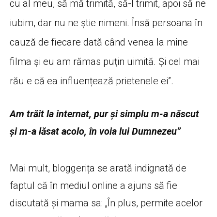
cu al meu, să mă trimită, să-l trimit, apoi să ne
iubim, dar nu ne știe nimeni. Însă persoana în
cauză de fiecare dată când venea la mine
filma și eu am rămas puțin uimită. Și cel mai
rău e că ea influențează prietenele ei”.
Am trăit la internat, pur și simplu m-a născut
și m-a lăsat acolo, în voia lui Dumnezeu”
Mai mult, bloggerița se arată indignată de
faptul că în mediul online a ajuns să fie
discutată și mama sa: „În plus, permite acelor