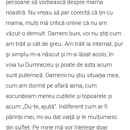
persoane să vorbească despre mama
noastră. Nu vreau să par corectă că țin cu
mama, mulți mă critică online că nu am
văzut-o demult. Oameni buni, voi nu știți cum
am trăit și cât de greu. Am trăit la internat, pur
și simplu m-a născut și m-a lăsat acolo, în
voia lui Dumnezeu și poate de asta acum
sunt puternică. Oamenii nu știu situația mea,
cum am dormit pe afară iarna, cum
ascundeam mereu cuțitele și topoarele și
acum: „Du-te, ajută”. Indiferent cum ar fi
părinții mei, mi-au dat viață și le mulțumesc
din suflet. Pe mine mă vor înțelege doar