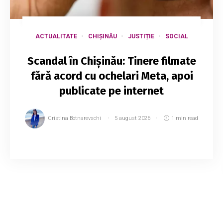
ACTUALITATE
CHIȘINĂU
JUSTIȚIE
SOCIAL
Scandal în Chișinău: Tinere filmate
fără acord cu ochelari Meta, apoi
publicate pe internet
Cristina Botnarevschi
5 august 2026
1 min read
Un cont de pe rețelele sociale pe care erau
publicate imagini cu femei și adolescente
filmate fără acordul lor în spații publice din
Chișinău ar fi fost suspendat în urma mai multo...