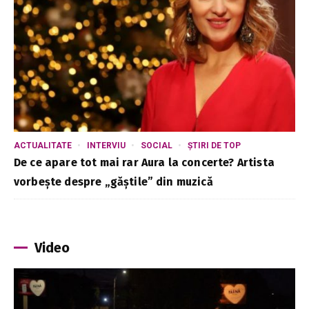
ACTUALITATE
INTERVIU
SOCIAL
ȘTIRI DE TOP
De ce apare tot mai rar Aura la concerte? Artista
vorbește despre „găștile” din muzică
Video