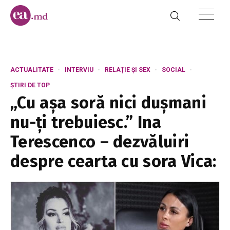
ACTUALITATE
INTERVIU
RELAȚIE ȘI SEX
SOCIAL
ȘTIRI DE TOP
„Cu așa soră nici dușmani
nu-ți trebuiesc.” Ina
Terescenco – dezvăluiri
despre cearta cu sora Vica: