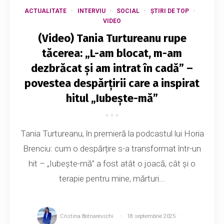
ACTUALITATE
INTERVIU
SOCIAL
ȘTIRI DE TOP
VIDEO
(Video) Tania Turtureanu rupe
tăcerea: „L-am blocat, m-am
dezbrăcat și am intrat în cadă” –
povestea despărțirii care a inspirat
hitul „Iubește-mă”
Tania Turtureanu, în premieră la podcastul lui Horia
Brenciu: cum o despărțire s-a transformat într-un
hit – „Iubește-mă” a fost atât o joacă, cât și o
terapie pentru mine, mărturi...
Cristina Botnarevschi
18 septembrie 2025