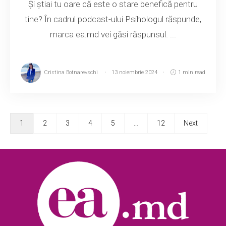
Și știai tu oare că este o stare benefică pentru
tine? În cadrul podcast-ului Psihologul răspunde,
marca ea.md vei găsi răspunsul. ...
Cristina Botnarevschi
13 noiembrie 2024
1 min read
1
2
3
4
5
…
12
Next