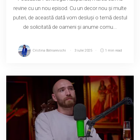
revine cu un nou episod. Cu un decor nou și multe
puteri, de această dată vom desluși o temă destul
de solicitată de oameni și anume comu...
Cristina Botnarevschi
3 iulie 2025
1 min read