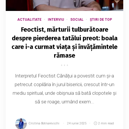
ACTUALITATE
INTERVIU
SOCIAL
ȘTIRI DE TOP
Feoctist, mărturii tulburătoare
despre pierderea tatălui preot: boala
care i-a curmat viața și învățămintele
rămase
Interpretul Feoctist Cănățui a povestit cum și-a
petrecut copilăria în jurul bisericii, crescut într-un
mediu spiritual, unde obișnuia să bată clopotele și
să se roage, urmând exem...
Cristina Botnarevschi
24 iunie 2025
2 min read