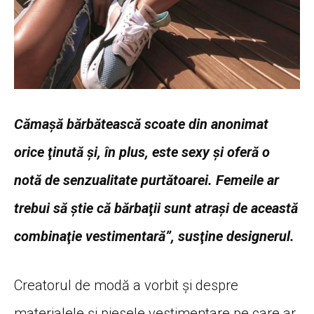
Cămaşă bărbătească scoate din anonimat
orice ţinută şi, în plus, este sexy şi oferă o
notă de senzualitate purtătoarei. Femeile ar
trebui să ştie că bărbaţii sunt atraşi de această
combinaţie vestimentară”, susţine designerul.
Creatorul de modă a vorbit şi despre
materialele şi piesele vestimentare pe care ar
trebui să le evităm vara.