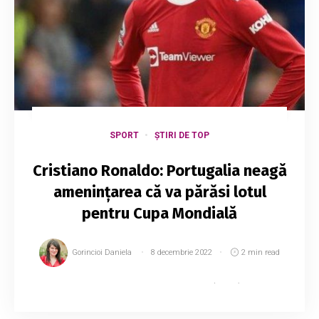
SPORT
ȘTIRI DE TOP
Cristiano Ronaldo: Portugalia neagă
amenințarea că va părăsi lotul
pentru Cupa Mondială
Gorincioi Daniela
8 decembrie 2022
2 min read
Federația Portugheză de Fotbal (FPF) a negat
că Cristiano Ronaldo ar fi amenințat că va