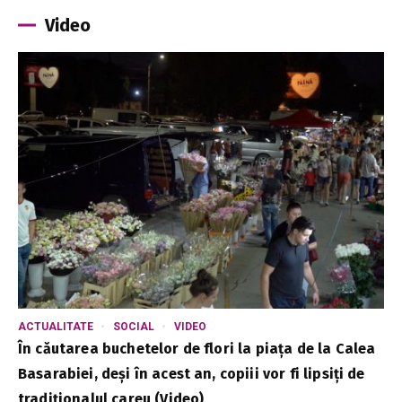
Video
ACTUALITATE
SOCIAL
VIDEO
În căutarea buchetelor de flori la piața de la Calea
Basarabiei, deși în acest an, copiii vor fi lipsiți de
tradiționalul careu (Video)