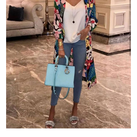
Cămaşă masculină