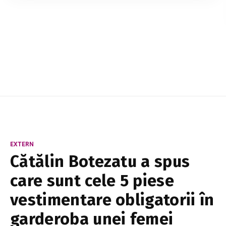
părăsi Cupa Mondială. Publicația portugheză
Record susține că atacantul, în vârstă de 37 de
...
EXTERN
Cătălin Botezatu a spus
care sunt cele 5 piese
vestimentare obligatorii în
garderoba unei femei