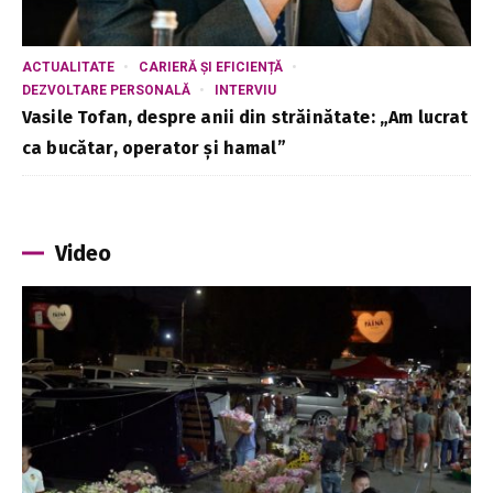
ACTUALITATE
CARIERĂ ȘI EFICIENȚĂ
DEZVOLTARE PERSONALĂ
INTERVIU
Vasile Tofan, despre anii din străinătate: „Am lucrat
ca bucătar, operator și hamal”
Video