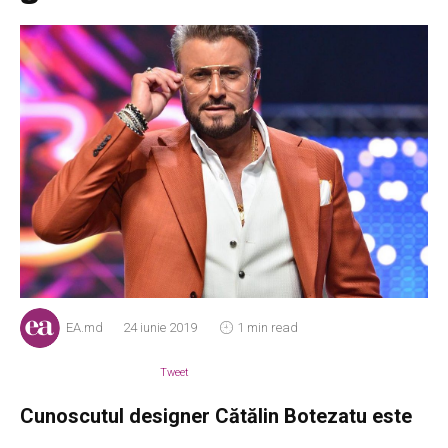
EA.md
24 iunie 2019
1 min read
Tweet
Cunoscutul designer Cătălin Botezatu este
cunoscut și pentru ochii său critic atunci
când merge vorba de alegerile