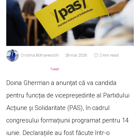
Cristina Botnarevschi
28 mai 2026
2 min read
Tweet
Doina Gherman a anunțat că va candida
pentru funcția de vicepreședinte al Partidului
Acțiune și Solidaritate (PAS), în cadrul
congresului formațiunii programat pentru 14
iunie. Declarațiile au fost făcute într-o