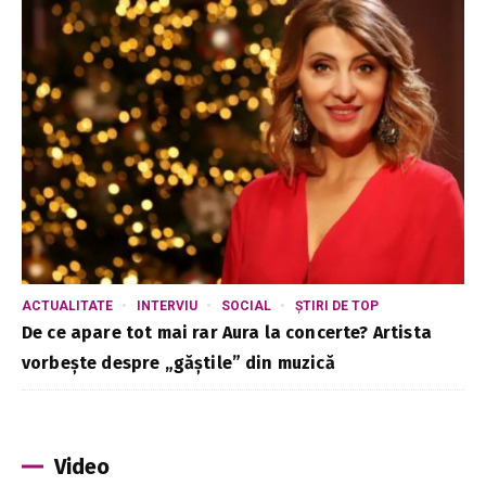
ACTUALITATE
INTERVIU
SOCIAL
ȘTIRI DE TOP
De ce apare tot mai rar Aura la concerte? Artista
vorbește despre „găștile” din muzică
Video