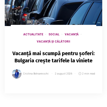
ACTUALITATE
SOCIAL
VACANȚĂ
VACANȚĂ ȘI CĂLĂTORII
Vacanță mai scumpă pentru șoferi:
Bulgaria crește tarifele la viniete
Cristina Botnarevschi
2 august 2026
2 min read
Moldovenii care aleg să plece în vacanță cu
mașina prin Bulgaria trebuie să țină cont de noi
cheltuieli. De la 1 august 2026, tarifele pentru