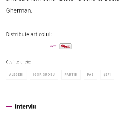
Gherman.
Distribuie articolul:
Tweet
Cuvinte cheie:
ALEGERI
IGOR GROSU
PARTID
PAS
ȘEFI
Interviu